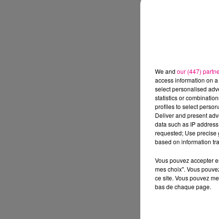
We and
our (447) partn
access information on a 
select personalised ad
statistics or combinatio
profiles to select person
Deliver and present adv
data such as IP address 
requested; Use precise g
based on information tra
Vous pouvez accepter en 
mes choix". Vous pouvez
ce site. Vous pouvez met
bas de chaque page.