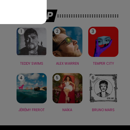
LE TOP
1
2
3
TEDDY SWIMS
ALEX WARREN
TEMPER CITY
4
5
6
JÉRÉMY FREROT
NAÏKA
BRUNO MARS