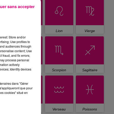
uer sans accepter
Cancer
Lion
Vierge
erest: Store and/or
tising; Use profiles to
tand audiences through
personalise content; Use
 fraud, and fix errors;
 may process personal
mation actively
vices; Identify devices
Balance
Scorpion
Sagittaire
rtenaires dans "Gérer
s'appliqueront que pour
les cookies" situé en
Capricorne
Verseau
Poissons