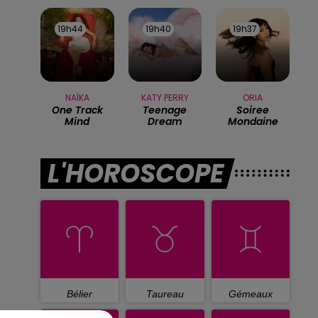
19h44
19h44
19h40
19h40
19h37
19h37
NAÏKA
KATY PERRY
ORIA
One Track
Teenage
Soiree
Mind
Dream
Mondaine
L'HOROSCOPE
Bélier
Taureau
Gémeaux