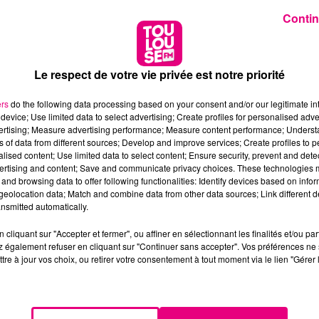
Contin
Le respect de votre vie privée est notre priorité
ers
do the following data processing based on your consent and/or our legitimate int
device; Use limited data to select advertising; Create profiles for personalised adver
vertising; Measure advertising performance; Measure content performance; Unders
ns of data from different sources; Develop and improve services; Create profiles to 
alised content; Use limited data to select content; Ensure security, prevent and detect
ertising and content; Save and communicate privacy choices. These technologies
and browsing data to offer following functionalities: Identify devices based on infor
eolocation data; Match and combine data from other data sources; Link different de
nsmitted automatically.
cliquant sur "Accepter et fermer", ou affiner en sélectionnant les finalités et/ou pa
 également refuser en cliquant sur "Continuer sans accepter". Vos préférences ne 
tre à jour vos choix, ou retirer votre consentement à tout moment via le lien "Gérer 