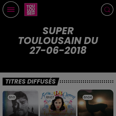
SUPER
TOULOUSAIN DU
27-06-2018
TITRES DIFFUSÉS
6h11
6h11
6h07
6h07
6h04
6h04