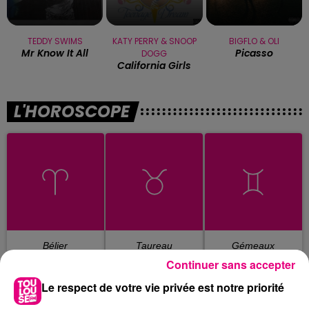
TEDDY SWIMS
KATY PERRY & SNOOP
BIGFLO & OLI
Mr Know It All
Picasso
DOGG
California Girls
L'HOROSCOPE
Bélier
Taureau
Gémeaux
Continuer sans accepter
Le respect de votre vie privée est notre priorité