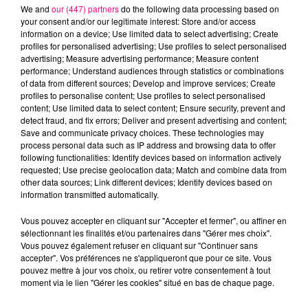
We and
our (447) partners
do the following data processing based on
your consent and/or our legitimate interest: Store and/or access
information on a device; Use limited data to select advertising; Create
profiles for personalised advertising; Use profiles to select personalised
advertising; Measure advertising performance; Measure content
Cancer
Lion
Vierge
performance; Understand audiences through statistics or combinations
of data from different sources; Develop and improve services; Create
profiles to personalise content; Use profiles to select personalised
content; Use limited data to select content; Ensure security, prevent and
detect fraud, and fix errors; Deliver and present advertising and content;
Save and communicate privacy choices. These technologies may
process personal data such as IP address and browsing data to offer
following functionalities: Identify devices based on information actively
requested; Use precise geolocation data; Match and combine data from
Balance
Scorpion
Sagittaire
other data sources; Link different devices; Identify devices based on
information transmitted automatically.
Vous pouvez accepter en cliquant sur "Accepter et fermer", ou affiner en
sélectionnant les finalités et/ou partenaires dans "Gérer mes choix".
Vous pouvez également refuser en cliquant sur "Continuer sans
accepter". Vos préférences ne s'appliqueront que pour ce site. Vous
pouvez mettre à jour vos choix, ou retirer votre consentement à tout
moment via le lien "Gérer les cookies" situé en bas de chaque page.
Capricorne
Verseau
Poissons