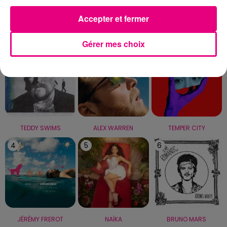
Accepter et fermer
LE TOP
Gérer mes choix
1
2
3
TEDDY SWIMS
ALEX WARREN
TEMPER CITY
4
5
6
JÉRÉMY FREROT
NAÏKA
BRUNO MARS