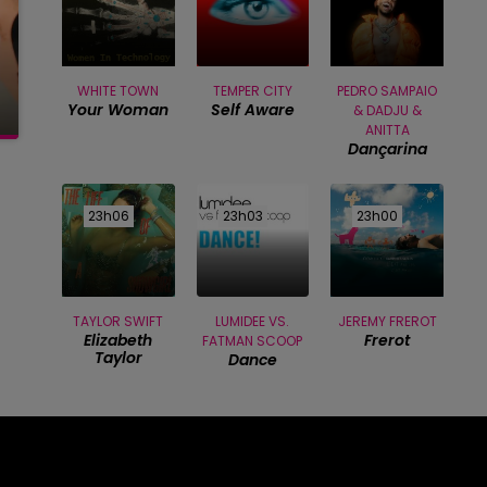
WHITE TOWN
TEMPER CITY
PEDRO SAMPAIO
Your Woman
Self Aware
& DADJU &
ANITTA
Dançarina
23h06
23h06
23h03
23h03
23h00
23h00
TAYLOR SWIFT
LUMIDEE VS.
JEREMY FREROT
Elizabeth
Frerot
FATMAN SCOOP
Taylor
Dance