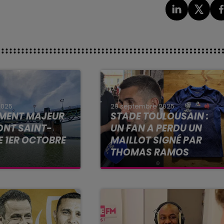
2025
29 septembre 2025
MENT MAJEUR
STADE TOULOUSAIN :
ONT SAINT-
UN FAN A PERDU UN
E 1ER OCTOBRE
MAILLOT SIGNÉ PAR
THOMAS RAMOS
elle pour les
Un jeune supporter du Stade
stes toulousains.
Toulousain a certainement
int-Pierre rouvre
perdu le maillot signé de
ation des voitures
Thomas Ramos ...
ins motorisés ce