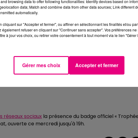
and browsing data to offer following functionalities: Identify devices based on infor
eolocation data; Match and combine data from other data sources; Link different de
nsmitted automatically.
cliquant sur "Accepter et fermer", ou affiner en sélectionnant les finalités et/ou pa
 également refuser en cliquant sur "Continuer sans accepter". Vos préférences ne 
tre à jour vos choix, ou retirer votre consentement à tout moment via le lien "Gérer 
Gérer mes choix
Accepter et fermer
s réseaux sociaux
la présence du badge officiel « Trophé
t, ouverte ce mercredi jusqu'à 19h.