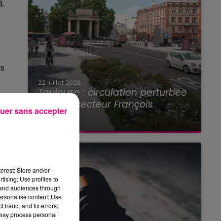
3,
ts
22 juillet 2026
Toulouse : circulation perturbée
es
dans le secteur François
on
uer sans accepter
Verdier...
erest: Store and/or
tising; Use profiles to
tand audiences through
personalise content; Use
 fraud, and fix errors;
 may process personal