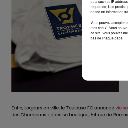
data such as IP address 
requested; Use precise g
based on information tra
Vous pouvez accepter en 
mes choix". Vous pouvez
ce site. Vous pouvez met
bas de chaque page.
Enfin, toujours en ville, le Toulouse FC annonce
via se
des Champions » dans sa boutique, 54 rue de Rémusa