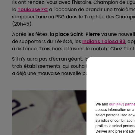
Ils ont rendez-vous avec l'histoire. Champion de Lig
le
Toulouse FC
a l'occasion de brandir une troisième
s'imposer face au PSG dans le Trophée des Champion
(20h45).
Après les fêtes, la
place Saint-Pierre
va une nouvell
de supporters du TéFéCé, les
Indians Tolosa 93
, ap
à distance. Trois bars diffusent le match : Chez Tonto
S'il n'y aura pas d'écran géant, la soirée s'annonc
trois établissements, qui souhaitent proposer le plu
a déjà une mauvaise nouvelle pour votre Dry Januar
We and
our (447) partn
access information on a 
select personalised ad
statistics or combinatio
profiles to select person
Deliver and present adv