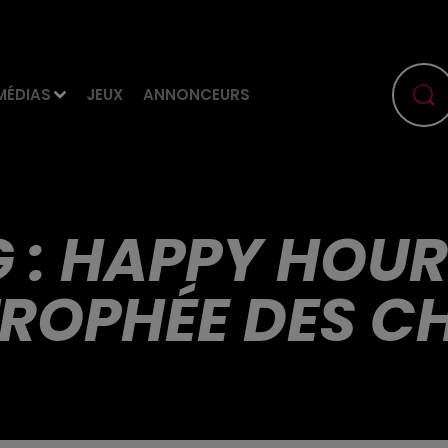
MÉDIAS
JEUX
ANNONCEURS
G : HAPPY HOU
TROPHÉE DES 