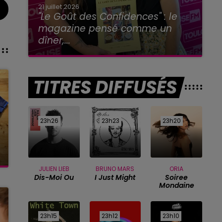
21 juillet 2026
"Le Goût des Confidences" : le
magazine pensé comme un
dîner,...
TITRES DIFFUSÉS
23h26
23h26
23h23
23h23
23h20
23h20
JULIEN LIEB
BRUNO MARS
ORIA
Dis-Moi Ou
I Just Might
Soiree
Mondaine
23h15
23h15
23h12
23h12
23h10
23h10