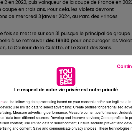
ue 2 en 2022, puis vainqueur de la coupe de France en 202
 coupe en trois ans. Pour cela, les Violets devront
s ce mercredi 3 janvier 2024, au Parc des Princes
e fois se mettre sur son 31 puisque le principal de groupe
pelle à se retrouver
dès 19h30
pour encourager les Viole
n, La Couleur de la Culotte, et Le Saint des Seins.
e festive puisqu'un happy hour commun sera organisé par c
s de places assises aux supporters toulousains. « Désolé, 
Contin
y », se targue
Chez Tonton
.
Le respect de votre vie privée est notre priorité
ers
do the following data processing based on your consent and/or our legitimate int
device; Use limited data to select advertising; Create profiles for personalised adver
vertising; Measure advertising performance; Measure content performance; Unders
ns of data from different sources; Develop and improve services; Create profiles to 
alised content; Use limited data to select content; Ensure security, prevent and detect
ertising and content; Save and communicate privacy choices. These technologies