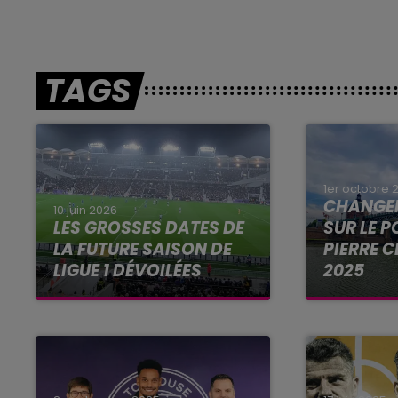
TAGS
1er octobre 
CHANGE
10 juin 2026
LES GROSSES DATES DE
SUR LE P
LA FUTURE SAISON DE
PIERRE C
LIGUE 1 DÉVOILÉES
2025
Parmi les grosses dates de
Bonne nouv
la saison à venir, une ultime
automobili
journée au Parc des Princes
Le pont Sa
en mai prochain.
à la circul
et des eng