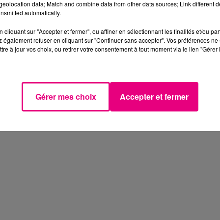
eolocation data; Match and combine data from other data sources; Link different de
nsmitted automatically.
cliquant sur "Accepter et fermer", ou affiner en sélectionnant les finalités et/ou pa
 également refuser en cliquant sur "Continuer sans accepter". Vos préférences ne 
tre à jour vos choix, ou retirer votre consentement à tout moment via le lien "Gérer 
Gérer mes choix
Accepter et fermer