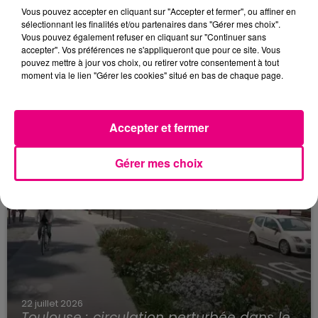
Vous pouvez accepter en cliquant sur "Accepter et fermer", ou affiner en
23 juillet 2026
sélectionnant les finalités et/ou partenaires dans "Gérer mes choix".
Violent incendie au nord de Toulouse
Vous pouvez également refuser en cliquant sur "Continuer sans
accepter". Vos préférences ne s'appliqueront que pour ce site. Vous
pouvez mettre à jour vos choix, ou retirer votre consentement à tout
moment via le lien "Gérer les cookies" situé en bas de chaque page.
Accepter et fermer
Gérer mes choix
22 juillet 2026
Toulouse : circulation perturbée dans le