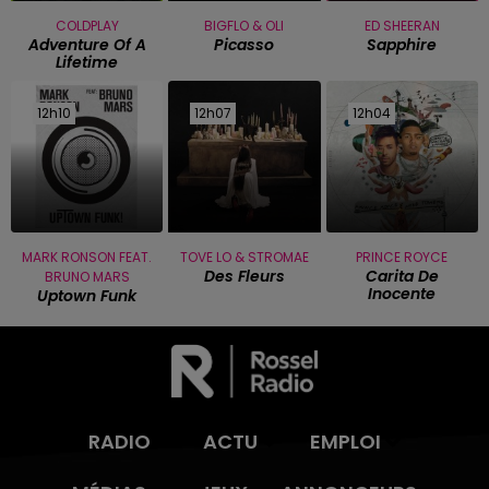
COLDPLAY
BIGFLO & OLI
ED SHEERAN
Adventure Of A
Picasso
Sapphire
Lifetime
12h10
12h10
12h07
12h07
12h04
12h04
MARK RONSON FEAT.
TOVE LO & STROMAE
PRINCE ROYCE
Des Fleurs
Carita De
BRUNO MARS
Inocente
Uptown Funk
RADIO
ACTU
EMPLOI