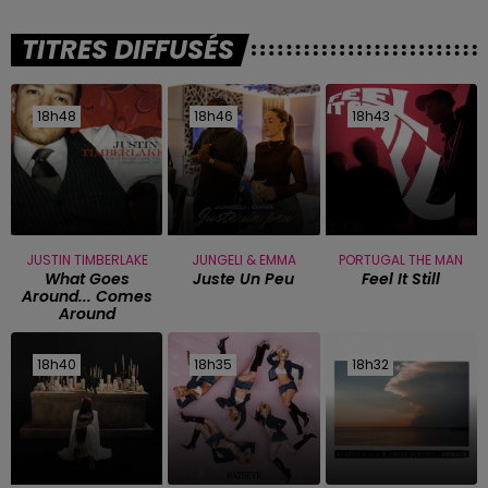
TITRES DIFFUSÉS
18h48
18h48
18h46
18h46
18h43
18h43
JUSTIN TIMBERLAKE
JUNGELI & EMMA
PORTUGAL THE MAN
What Goes
Juste Un Peu
Feel It Still
Around... Comes
Around
18h40
18h40
18h35
18h35
18h32
18h32