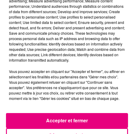
Violent incendie au nord de Toulouse
advertising; Measure advertising performance; Measure content
performance; Understand audiences through statistics or combinations
of data from different sources; Develop and improve services; Create
profiles to personalise content; Use profiles to select personalised
content; Use limited data to select content; Ensure security, prevent and
detect fraud, and fix errors; Deliver and present advertising and content;
Save and communicate privacy choices. These technologies may
process personal data such as IP address and browsing data to offer
following functionalities: Identify devices based on information actively
requested; Use precise geolocation data; Match and combine data from
other data sources; Link different devices; Identify devices based on
information transmitted automatically.
Vous pouvez accepter en cliquant sur "Accepter et fermer", ou affiner en
sélectionnant les finalités et/ou partenaires dans "Gérer mes choix".
Vous pouvez également refuser en cliquant sur "Continuer sans
accepter". Vos préférences ne s'appliqueront que pour ce site. Vous
pouvez mettre à jour vos choix, ou retirer votre consentement à tout
moment via le lien "Gérer les cookies" situé en bas de chaque page.
22 juillet 2026
Accepter et fermer
Toulouse : circulation perturbée dans le
secteur François Verdier...