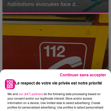
habitations évacuées face à...
Continuer sans accepter
Le respect de votre vie privée est notre priorité
We and
our (447) partners
do the following data processing based on
your consent and/or our legitimate interest: Store and/or access
information on a device; Use limited data to select advertising; Create
23 juillet 2026
profiles for personalised advertising; Use profiles to select personalised