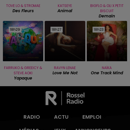
TOVE LO & STROMAE
KATSEYE
BIGFLO & OLI X PETIT
Des Fleurs
Animal
BISCUIT
Demain
18h29
18h29
18h27
18h27
18h23
18h23
FARRUKO & GREEICY &
RAVYN LENAE
NAÏKA
Love Me Not
One Track Mind
STEVE AOKI
Yapaque
RADIO
ACTU
EMPLOI