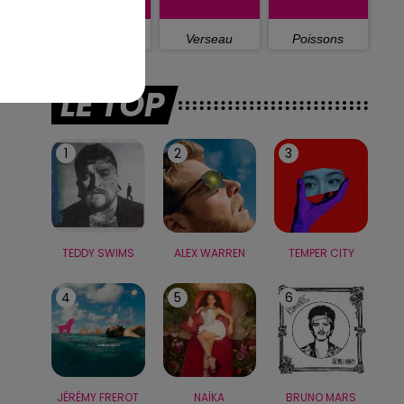
Capricorne
Verseau
Poissons
LE TOP
1
2
3
TEDDY SWIMS
ALEX WARREN
TEMPER CITY
4
5
6
JÉRÉMY FREROT
NAÏKA
BRUNO MARS