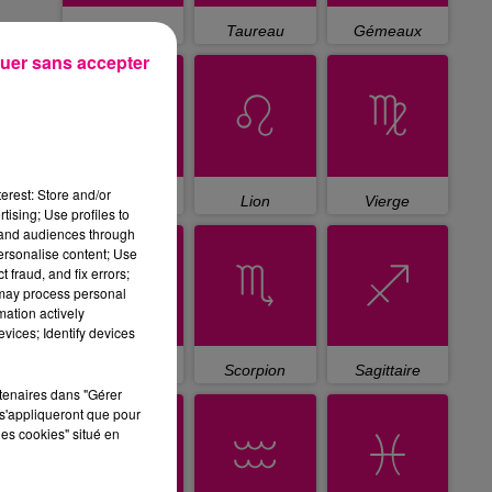
Bélier
Taureau
Gémeaux
uer sans accepter
erest: Store and/or
Cancer
Lion
Vierge
tising; Use profiles to
tand audiences through
personalise content; Use
 fraud, and fix errors;
 may process personal
mation actively
vices; Identify devices
Balance
Scorpion
Sagittaire
rtenaires dans "Gérer
s'appliqueront que pour
les cookies" situé en