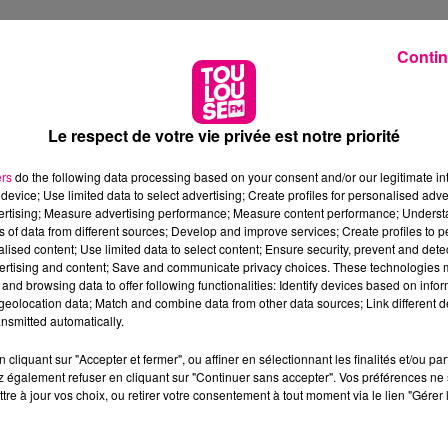
Contin
R TOULOUSE
Le respect de votre vie privée est notre priorité
ers
do the following data processing based on your consent and/or our legitimate int
device; Use limited data to select advertising; Create profiles for personalised adver
vertising; Measure advertising performance; Measure content performance; Unders
ns of data from different sources; Develop and improve services; Create profiles to 
alised content; Use limited data to select content; Ensure security, prevent and detect
ertising and content; Save and communicate privacy choices. These technologies
and browsing data to offer following functionalities: Identify devices based on infor
eolocation data; Match and combine data from other data sources; Link different de
nsmitted automatically.
cliquant sur "Accepter et fermer", ou affiner en sélectionnant les finalités et/ou pa
 également refuser en cliquant sur "Continuer sans accepter". Vos préférences ne 
tre à jour vos choix, ou retirer votre consentement à tout moment via le lien "Gérer 