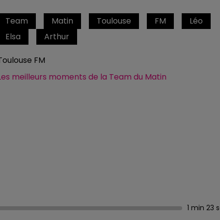
Team
Matin
Toulouse
FM
Léo
Elsa
Arthur
Toulouse FM
Les meilleurs moments de la Team du Matin
1 min 23 