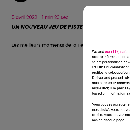
5 avril 2022 - 1 min 23 sec
UN NOUVEAU JEU DE PISTE POUR DÉCOUVRI
Les meilleurs moments de la Team du Matin
We and
our (447) partn
access information on a 
select personalised ad
statistics or combinatio
profiles to select person
Deliver and present adv
data such as IP address 
requested; Use precise g
based on information tra
Vous pouvez accepter en 
mes choix". Vous pouvez
ce site. Vous pouvez met
bas de chaque page.