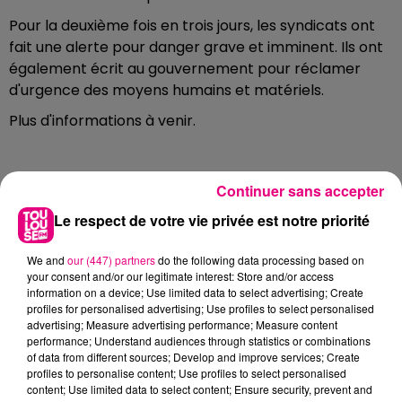
Pour la deuxième fois en trois jours, les syndicats ont
fait une alerte pour danger grave et imminent. Ils ont
également écrit au gouvernement pour réclamer
d'urgence des moyens humains et matériels.
Plus d'informations à venir.
Continuer sans accepter
FILS D'ACTUS
Le respect de votre vie privée est notre priorité
We and
our (447) partners
do the following data processing based on
your consent and/or our legitimate interest: Store and/or access
information on a device; Use limited data to select advertising; Create
profiles for personalised advertising; Use profiles to select personalised
advertising; Measure advertising performance; Measure content
performance; Understand audiences through statistics or combinations
of data from different sources; Develop and improve services; Create
profiles to personalise content; Use profiles to select personalised
24 juillet 2026
content; Use limited data to select content; Ensure security, prevent and
INCENDIE À PLAISANCE-DU-TOUCH : DES