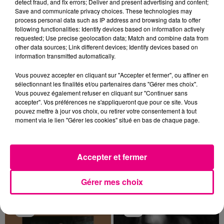
detect fraud, and fix errors; Deliver and present advertising and content;
HABITATIONS ÉVACUÉES FACE À...
Save and communicate privacy choices. These technologies may
process personal data such as IP address and browsing data to offer
Alors que la Haute-Garonne est en vigilance
following functionalities: Identify devices based on information actively
rouge pour risque très élevé de feux de forêt, un
requested; Use precise geolocation data; Match and combine data from
nouvel incendie spectaculaire s'est déclaré ce
other data sources; Link different devices; Identify devices based on
information transmitted automatically.
vendredi...
Vous pouvez accepter en cliquant sur "Accepter et fermer", ou affiner en
sélectionnant les finalités et/ou partenaires dans "Gérer mes choix".
Vous pouvez également refuser en cliquant sur "Continuer sans
accepter". Vos préférences ne s'appliqueront que pour ce site. Vous
pouvez mettre à jour vos choix, ou retirer votre consentement à tout
23 juillet 2026
moment via le lien "Gérer les cookies" situé en bas de chaque page.
VIOLENT INCENDIE AU NORD DE
TOULOUSE
La Haute-Garonne sera placé en alerte rouge
Accepter et fermer
par Météo France ce vendredi 24 juillet aux feux
de forêt.
TITRES DIFFUSÉS
Gérer mes choix
11h56
11h56
11h53
11h53