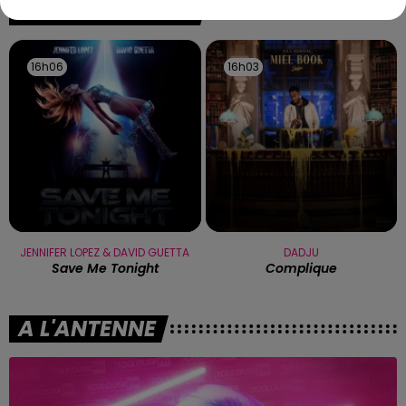
TITRES DIFFUSÉS
16h06
16h06
16h03
16h03
JENNIFER LOPEZ & DAVID GUETTA
DADJU
Save Me Tonight
Complique
A L'ANTENNE