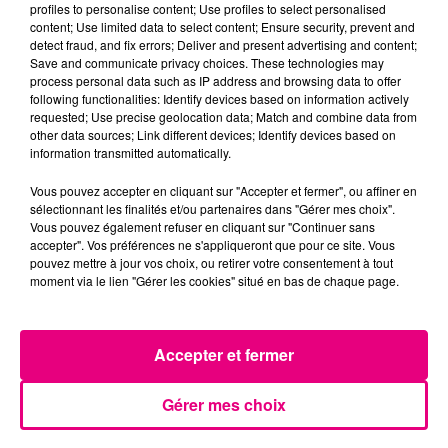
profiles to personalise content; Use profiles to select personalised
content; Use limited data to select content; Ensure security, prevent and
detect fraud, and fix errors; Deliver and present advertising and content;
Save and communicate privacy choices. These technologies may
24 juillet 2026
process personal data such as IP address and browsing data to offer
INCENDIE À PLAISANCE-DU-TOUCH : DES
following functionalities: Identify devices based on information actively
HABITATIONS ÉVACUÉES FACE À...
requested; Use precise geolocation data; Match and combine data from
other data sources; Link different devices; Identify devices based on
Alors que la Haute-Garonne est en vigilance
information transmitted automatically.
rouge pour risque très élevé de feux de forêt, un
Vous pouvez accepter en cliquant sur "Accepter et fermer", ou affiner en
nouvel incendie spectaculaire s'est déclaré ce
sélectionnant les finalités et/ou partenaires dans "Gérer mes choix".
vendredi...
Vous pouvez également refuser en cliquant sur "Continuer sans
accepter". Vos préférences ne s'appliqueront que pour ce site. Vous
pouvez mettre à jour vos choix, ou retirer votre consentement à tout
moment via le lien "Gérer les cookies" situé en bas de chaque page.
23 juillet 2026
VIOLENT INCENDIE AU NORD DE
Accepter et fermer
TOULOUSE
La Haute-Garonne sera placé en alerte rouge
Gérer mes choix
par Météo France ce vendredi 24 juillet aux feux
de forêt.