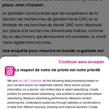
place Jean Chaubet.
Le quotidien local précise que les enquêteurs de la
Section de recherches de gendarmerie (SR), et la
Bridade de recherches de Muret (BR) sont déployés
sur place à la recherche d'éventuels indices, comme
du, ou des tireurs, qui demeurent introuvables. Le motif
reste également inconnu.
Une enquête pour meurtre en bande organisée est
ouverte
.
Continuer sans accepter
Le respect de votre vie privée est notre priorité
FILS D'ACTUS
We and
our (447) partners
do the following data processing based on
your consent and/or our legitimate interest: Store and/or access
information on a device; Use limited data to select advertising; Create
profiles for personalised advertising; Use profiles to select personalised
advertising; Measure advertising performance; Measure content
performance; Understand audiences through statistics or combinations
of data from different sources; Develop and improve services; Create