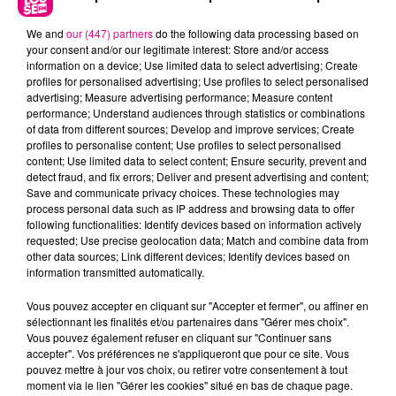
We and
our (447) partners
do the following data processing based on
your consent and/or our legitimate interest: Store and/or access
information on a device; Use limited data to select advertising; Create
profiles for personalised advertising; Use profiles to select personalised
advertising; Measure advertising performance; Measure content
BRITNEY SPEARS
ORELSAN
RAVYN LENAE
Baby One More
Boss
Love Me Not
performance; Understand audiences through statistics or combinations
Time
of data from different sources; Develop and improve services; Create
profiles to personalise content; Use profiles to select personalised
content; Use limited data to select content; Ensure security, prevent and
detect fraud, and fix errors; Deliver and present advertising and content;
L'HOROSCOPE
Save and communicate privacy choices. These technologies may
process personal data such as IP address and browsing data to offer
following functionalities: Identify devices based on information actively
requested; Use precise geolocation data; Match and combine data from
other data sources; Link different devices; Identify devices based on
information transmitted automatically.
Vous pouvez accepter en cliquant sur "Accepter et fermer", ou affiner en
sélectionnant les finalités et/ou partenaires dans "Gérer mes choix".
Vous pouvez également refuser en cliquant sur "Continuer sans
accepter". Vos préférences ne s'appliqueront que pour ce site. Vous
Bélier
Taureau
Gémeaux
pouvez mettre à jour vos choix, ou retirer votre consentement à tout
moment via le lien "Gérer les cookies" situé en bas de chaque page.