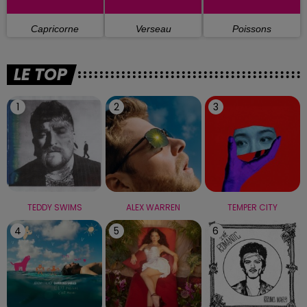
Capricorne
Verseau
Poissons
LE TOP
1
2
3
TEDDY SWIMS
ALEX WARREN
TEMPER CITY
4
5
6