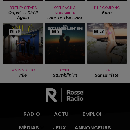
BRITNEY SPEARS
OFENBACH &
ELLIE GOULDING
Oops!... I Did It
Burn
STARSAILOR
Again
Four To The Floor
18h36
18h36
18h31
18h31
18h28
18h28
MAUVAIS DJO
CYRIL
EVA
Pile
Stumblin' In
Sur La Piste
RADIO
ACTU
EMPLOI
MÉDIAS
JEUX
ANNONCEURS