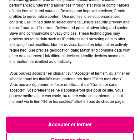
Violent incendie au nord de Toulouse
performance; Understand audiences through statistics or combinations
of data from different sources; Develop and improve services; Create
profiles to personalise content; Use profiles to select personalised
content; Use limited data to select content; Ensure security, prevent and
detect fraud, and fix errors; Deliver and present advertising and content;
Save and communicate privacy choices. These technologies may
process personal data such as IP address and browsing data to offer
following functionalities: Identify devices based on information actively
requested; Use precise geolocation data; Match and combine data from
other data sources; Link different devices; Identify devices based on
information transmitted automatically.
Vous pouvez accepter en cliquant sur "Accepter et fermer", ou affiner en
sélectionnant les finalités et/ou partenaires dans "Gérer mes choix".
Vous pouvez également refuser en cliquant sur "Continuer sans
accepter". Vos préférences ne s'appliqueront que pour ce site. Vous
pouvez mettre à jour vos choix, ou retirer votre consentement à tout
moment via le lien "Gérer les cookies" situé en bas de chaque page.
Accepter et fermer
22 juillet 2026
Toulouse : circulation perturbée dans le
secteur François Verdier...
Gérer mes choix