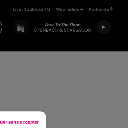
Live :
Toulouse FM
Webradios
Podcasts
Four To The Floor
OFENBACH & STARSAILOR
uer sans accepter