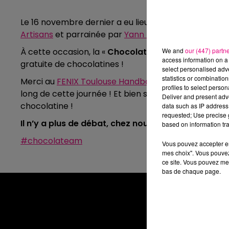
Le 16 novembre dernier a eu lieu la
1ère Journée Mo
Artisans
et parrainée par
Yann Bonneau
,
finaliste 
We and
our (447) partn
À cette occasion, la «
Chocolateam Toulouse FM
»
access information on a 
gratuite
de chocolatines !
select personalised ad
statistics or combinatio
Merci au
FENIX Toulouse Handball
,
Le Petit Tou
et tou
profiles to select person
long de cette journée !
Et bien sur, merci à vous aud
Deliver and present adv
chocolatine !
data such as IP address 
requested; Use precise g
Il n’y a plus de débat, chez nous à Toulouse et da
based on information tra
#chocolateam
Vous pouvez accepter en 
mes choix". Vous pouvez
ce site. Vous pouvez met
bas de chaque page.