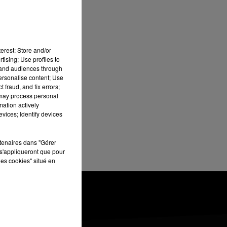
erest: Store and/or
tising; Use profiles to
tand audiences through
personalise content; Use
au
 fraud, and fix errors;
 may process personal
mation actively
vices; Identify devices
rtenaires dans "Gérer
s'appliqueront que pour
les cookies" situé en