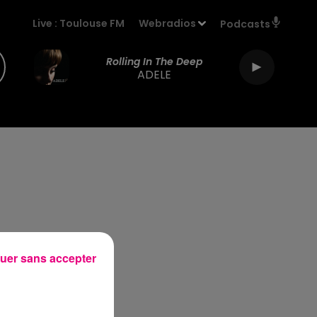
Live :
Toulouse FM
Webradios
Podcasts
Rolling In The Deep
ADELE
uer sans accepter