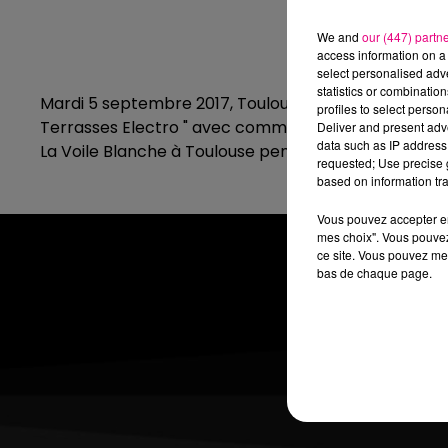
We and
our (447) partn
access information on a 
select personalised ad
statistics or combinatio
Mardi 5 septembre 2017, Toulouse FM invitait 500 audi
profiles to select person
Terrasses Electro " avec comme invité le DJ/Producte
Deliver and present adv
data such as IP address 
La Voile Blanche à Toulouse pendant plus d'une heure
requested; Use precise g
based on information tra
Vous pouvez accepter en 
mes choix". Vous pouvez
ce site. Vous pouvez met
bas de chaque page.
RADIO