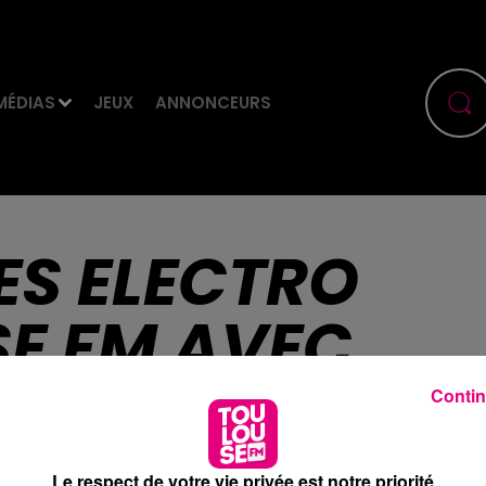
MÉDIAS
JEUX
ANNONCEURS
ES ELECTRO
E FM AVEC
LOVE
Contin
Le respect de votre vie privée est notre priorité