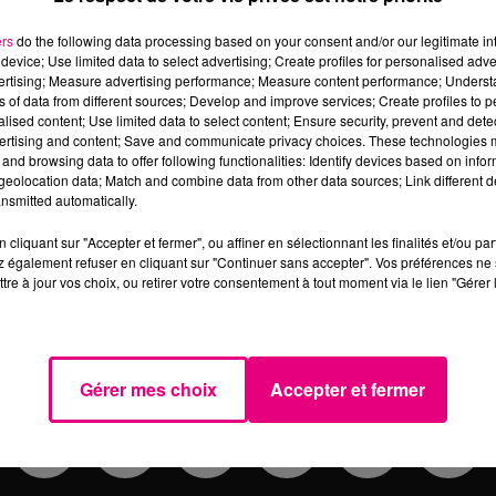
ers
do the following data processing based on your consent and/or our legitimate int
device; Use limited data to select advertising; Create profiles for personalised adver
vertising; Measure advertising performance; Measure content performance; Unders
ns of data from different sources; Develop and improve services; Create profiles to 
teurs privilégiés à découvrir la première soirée " Les
alised content; Use limited data to select content; Ensure security, prevent and detect
ur Aslove ! Aslove s'est produit sur la scène flottante d
ertising and content; Save and communicate privacy choices. These technologies
and browsing data to offer following functionalities: Identify devices based on infor
 lors d'une soirée dont on se souviendra longtemps ...
eolocation data; Match and combine data from other data sources; Link different de
nsmitted automatically.
cliquant sur "Accepter et fermer", ou affiner en sélectionnant les finalités et/ou pa
 également refuser en cliquant sur "Continuer sans accepter". Vos préférences ne 
tre à jour vos choix, ou retirer votre consentement à tout moment via le lien "Gérer 
ACTU
EMPLOI
MÉDIAS
JEUX
AN
Gérer mes choix
Accepter et fermer