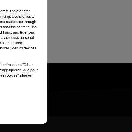
erest: Store and/or
tising; Use profiles to
tand audiences through
personalise content; Use
 fraud, and fix errors;
e
 may process personal
mation actively
vices; Identify devices
rtenaires dans "Gérer
s'appliqueront que pour
les cookies" situé en
NONCEURS