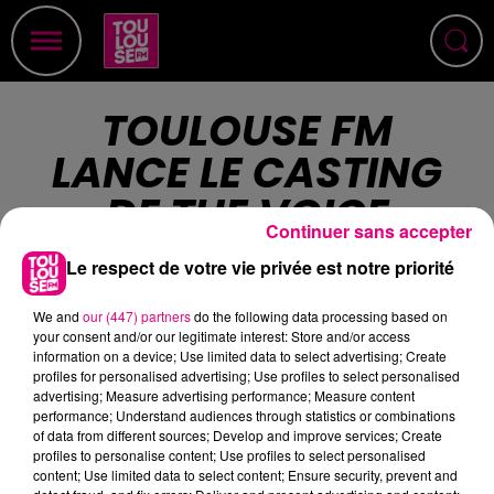
TOULOUSE FM
LANCE LE CASTING
DE THE VOICE
Continuer sans accepter
Le respect de votre vie privée est notre priorité
We and
our (447) partners
do the following data processing based on
your consent and/or our legitimate interest: Store and/or access
information on a device; Use limited data to select advertising; Create
profiles for personalised advertising; Use profiles to select personalised
Mercredi 4 octobre 2017, Toulouse FM organisait avec
advertising; Measure advertising performance; Measure content
TF1 les castings de The Voice et The Voice Kids saison
performance; Understand audiences through statistics or combinations
of data from different sources; Develop and improve services; Create
8 à Toulouse. 40 candidats ont donc auditionné
profiles to personalise content; Use profiles to select personalised
devant un jury de professionnels de l'émission et
content; Use limited data to select content; Ensure security, prevent and