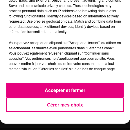
certains d'entre eux auront la chance de tenter leur
detect fraud, and fix errors; Deliver and present advertising and content;
Save and communicate privacy choices. These technologies may
chance aux auditions à l'aveugle de la saison 8 de The
process personal data such as IP address and browsing data to offer
Voice sur TF1. Découvrez les coulisses du casting dans
following functionalities: Identify devices based on information actively
cette vidéo.
requested; Use precise geolocation data; Match and combine data from
other data sources; Link different devices; Identify devices based on
information transmitted automatically.
Vous pouvez accepter en cliquant sur "Accepter et fermer", ou affiner en
sélectionnant les finalités et/ou partenaires dans "Gérer mes choix".
Vous pouvez également refuser en cliquant sur "Continuer sans
accepter". Vos préférences ne s'appliqueront que pour ce site. Vous
RADIO
ACTU
EMPLOI
pouvez mettre à jour vos choix, ou retirer votre consentement à tout
moment via le lien "Gérer les cookies" situé en bas de chaque page.
MÉDIAS
JEUX
ANNONCEURS
Accepter et fermer
Gérer mes choix
Contact
Règlements
Recrutement
Mentions légales
Plan du site