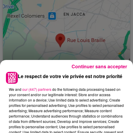
Continuer sans accepter
Le respect de votre vie privée est notre priorité
24 juillet 2026
We and
our (447) partners
do the following data processing based on
Incendie à Plaisance-du-Touch : des
your consent and/or our legitimate interest: Store and/or access
information on a device; Use limited data to select advertising; Create
habitations évacuées face à...
profiles for personalised advertising; Use profiles to select personalised
advertising; Measure advertising performance; Measure content
performance; Understand audiences through statistics or combinations
of data from different sources; Develop and improve services; Create
profiles to personalise content; Use profiles to select personalised
content; Use limited data to select content; Ensure security, prevent and