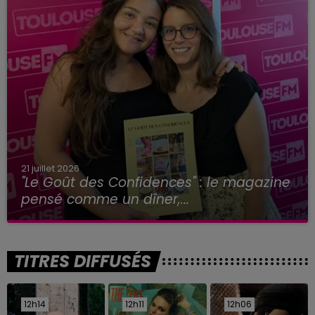
21 juillet 2026
"Le Goût des Confidences" : le magazine
pensé comme un dîner,...
TITRES DIFFUSÉS
12h14
12h14
12h11
12h11
12h06
12h06