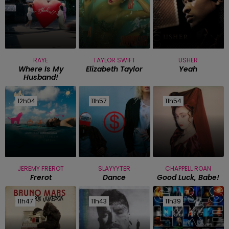
RAYE
TAYLOR SWIFT
USHER
Where Is My
Elizabeth Taylor
Yeah
Husband!
12h04
12h04
11h57
11h57
11h54
11h54
JEREMY FREROT
SLAYYYTER
CHAPPELL ROAN
Frerot
Dance
Good Luck, Babe!
11h47
11h47
11h43
11h43
11h39
11h39