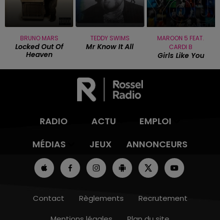
BRUNO MARS
TEDDY SWIMS
MAROON 5 FEAT.
Locked Out Of
Mr Know It All
CARDI B
Heaven
Girls Like You
RADIO
ACTU
EMPLOI
MÉDIAS
JEUX
ANNONCEURS
Contact
Règlements
Recrutement
Mentions légales
Plan du site