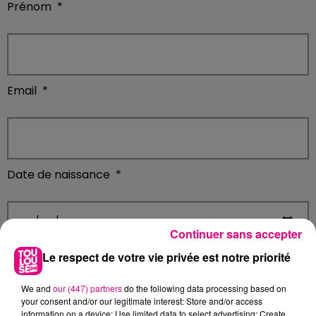
Prénom
*
Email
*
Date de naissance
*
Continuer sans accepter
Le respect de votre vie privée est notre priorité
Code Postal
*
We and
our (447) partners
do the following data processing based on
your consent and/or our legitimate interest: Store and/or access
information on a device; Use limited data to select advertising; Create