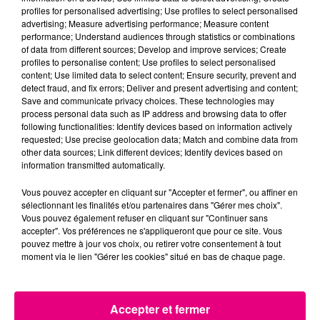
profiles for personalised advertising; Use profiles to select personalised
advertising; Measure advertising performance; Measure content
Ville
*
performance; Understand audiences through statistics or combinations
of data from different sources; Develop and improve services; Create
profiles to personalise content; Use profiles to select personalised
content; Use limited data to select content; Ensure security, prevent and
detect fraud, and fix errors; Deliver and present advertising and content;
Save and communicate privacy choices. These technologies may
Adresse
*
process personal data such as IP address and browsing data to offer
following functionalities: Identify devices based on information actively
requested; Use precise geolocation data; Match and combine data from
other data sources; Link different devices; Identify devices based on
information transmitted automatically.
Vous pouvez accepter en cliquant sur "Accepter et fermer", ou affiner en
Téléphone
*
sélectionnant les finalités et/ou partenaires dans "Gérer mes choix".
Vous pouvez également refuser en cliquant sur "Continuer sans
accepter". Vos préférences ne s'appliqueront que pour ce site. Vous
pouvez mettre à jour vos choix, ou retirer votre consentement à tout
moment via le lien "Gérer les cookies" situé en bas de chaque page.
J'accepte de recevoir les informations de
*
Accepter et fermer
Toulouse FM (newsletters et SMS)