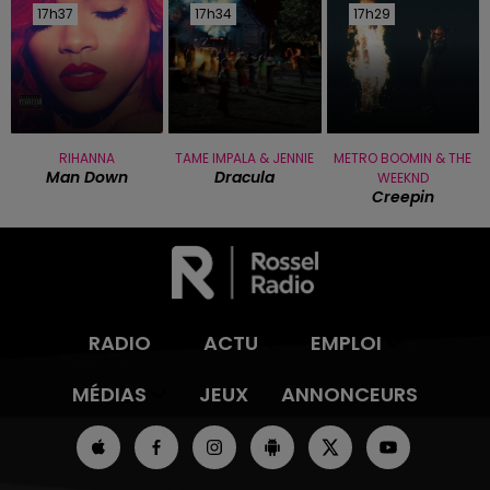
17h37
17h37
17h34
17h34
17h29
17h29
RIHANNA
TAME IMPALA & JENNIE
METRO BOOMIN & THE
Man Down
Dracula
WEEKND
Creepin
RADIO
ACTU
EMPLOI
MÉDIAS
JEUX
ANNONCEURS