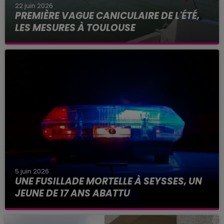
22 juin 2026
PREMIÈRE VAGUE CANICULAIRE DE L'ÉTÉ,
LES MESURES À TOULOUSE
Alors que les températures frôlent les 40 degrés
ce lundi 22 juin 2026 à Toulouse, Météo France
place la Haute-Garonne et 48 autres
départements en alerte...
5 juin 2026
UNE FUSILLADE MORTELLE À SEYSSES, UN
JEUNE DE 17 ANS ABATTU
La scène se serait produite ce vendredi 5 juin
2026, peu après 5h. Un jeune homme de 17 ans