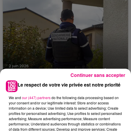
aurait été abattu dans une fusillade, sur la
commune de Seysses...
2 juin 2026
UNE ADOLESCENTE DE 13 ANS PORTÉE
Continuer sans accepter
DISPARUE À CUGNAUX
Le respect de votre vie privée est notre priorité
La gendarmerie de Haute-Garonne lance un
appel à témoins après la disparition d'une
We and
our (447) partners
do the following data processing based on
mineure de 13 ans, Zuleyha Zelal Bingol, dont la
your consent and/or our legitimate interest: Store and/or access
famille est sans...
information on a device; Use limited data to select advertising; Create
profiles for personalised advertising; Use profiles to select personalised
advertising; Measure advertising performance; Measure content
performance; Understand audiences through statistics or combinations
of data from different sources; Develop and improve services; Create