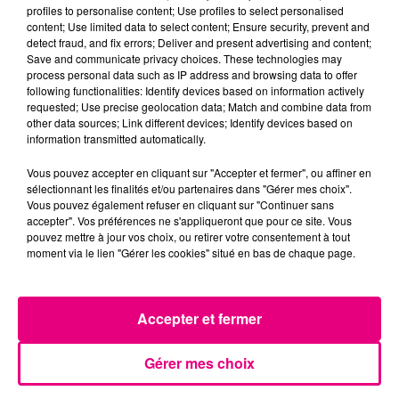
profiles to personalise content; Use profiles to select personalised
content; Use limited data to select content; Ensure security, prevent and
detect fraud, and fix errors; Deliver and present advertising and content;
Save and communicate privacy choices. These technologies may
process personal data such as IP address and browsing data to offer
following functionalities: Identify devices based on information actively
10 avril 2026
requested; Use precise geolocation data; Match and combine data from
INCENDIE : UN MORT & DEUX BLESSÉS
other data sources; Link different devices; Identify devices based on
GRAVES AUX PRADETTES
information transmitted automatically.
Nuit d'horreur aux Pradettes, où 11 victimes sont à
Vous pouvez accepter en cliquant sur "Accepter et fermer", ou affiner en
déplorer dans l'incendie d'un immeuble de cinq
sélectionnant les finalités et/ou partenaires dans "Gérer mes choix".
étages, dont 1 décès et 2 blessés en urgence
Vous pouvez également refuser en cliquant sur "Continuer sans
absolue.
accepter". Vos préférences ne s'appliqueront que pour ce site. Vous
pouvez mettre à jour vos choix, ou retirer votre consentement à tout
moment via le lien "Gérer les cookies" situé en bas de chaque page.
Accepter et fermer
Gérer mes choix
11 février 2026