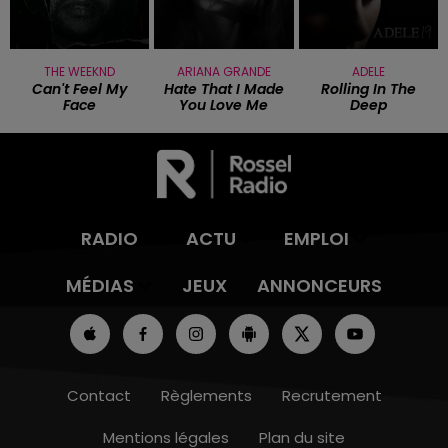
THE WEEKND
ARIANA GRANDE
ADELE
Can't Feel My
Hate That I Made
Rolling In The
Face
You Love Me
Deep
RADIO
ACTU
EMPLOI
MÉDIAS
JEUX
ANNONCEURS
Contact
Règlements
Recrutement
Mentions légales
Plan du site