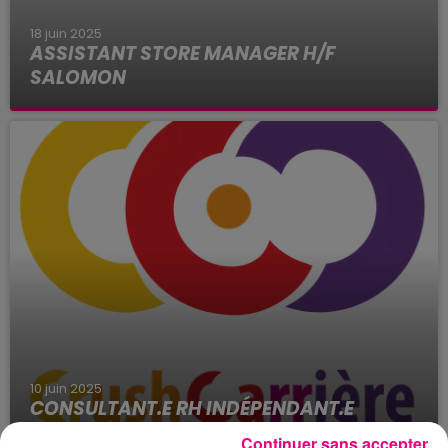
18 juin 2025
ASSISTANT STORE MANAGER H/F
SALOMON
Salomon est le leader dans l'équipement de
sports Outdoor (footwear, trail running, ski,
snowboard, sportstyle).
10 juin 2025
CONSULTANT.E RH INDÉPENDANT.E
Notre cabinet digital, il n’est pas comme les
Continuer sans accepter