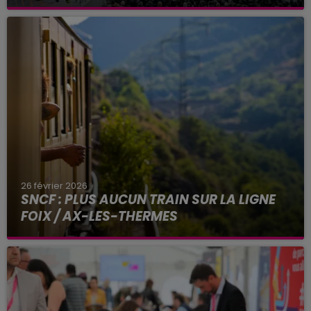
Parmi les grosses dates de la saison à venir, une
ultime journée au Parc des Princes en mai
prochain.
26 février 2026
SNCF : PLUS AUCUN TRAIN SUR LA LIGNE
FOIX / AX-LES-THERMES
Fermé à la circulation depuis le 18 février, le
tronçon reliant Foix à Ax-les-Thermes (Ariège)
ne rouvrira pas avant plusieurs mois, selon SNCF
Réseau...