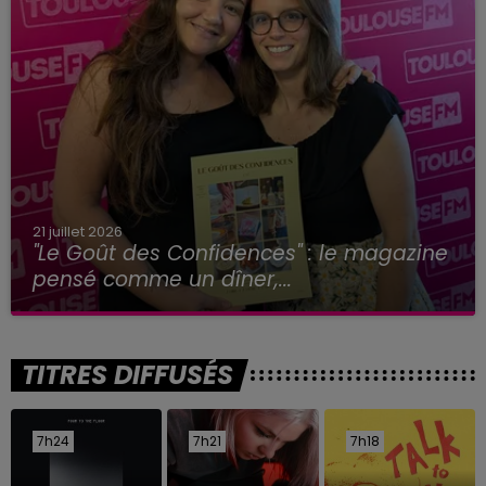
21 juillet 2026
"Le Goût des Confidences" : le magazine
pensé comme un dîner,...
TITRES DIFFUSÉS
7h24
7h24
7h21
7h21
7h18
7h18