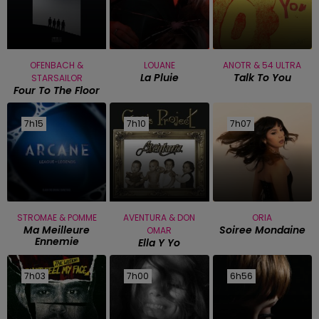
OFENBACH &
LOUANE
ANOTR & 54 ULTRA
La Pluie
Talk To You
STARSAILOR
Four To The Floor
7h15
7h15
7h10
7h10
7h07
7h07
STROMAE & POMME
AVENTURA & DON
ORIA
Ma Meilleure
Soiree Mondaine
OMAR
Ennemie
Ella Y Yo
7h03
7h03
7h00
7h00
6h56
6h56