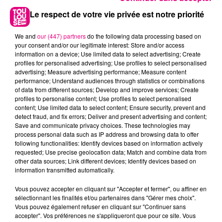
autres : 100 % tourné vers l’emploi des jeunes,
Le respect de votre vie privée est notre priorité
tous secteurs confondus, partout en France, un
projet sociétal,...
We and
our (447) partners
do the following data processing based on
your consent and/or our legitimate interest: Store and/or access
information on a device; Use limited data to select advertising; Create
profiles for personalised advertising; Use profiles to select personalised
advertising; Measure advertising performance; Measure content
performance; Understand audiences through statistics or combinations
of data from different sources; Develop and improve services; Create
profiles to personalise content; Use profiles to select personalised
content; Use limited data to select content; Ensure security, prevent and
23 mai 2025
detect fraud, and fix errors; Deliver and present advertising and content;
QUI VA TROUVER CHOCOLATINE ET
Save and communicate privacy choices. These technologies may
GAGNER DES CADEAUX LORS DE «
process personal data such as IP address and browsing data to offer
TOULOUSE...
following functionalities: Identify devices based on information actively
requested; Use precise geolocation data; Match and combine data from
Vendredi 30 mai
other data sources; Link different devices; Identify devices based on
À LA UNE
information transmitted automatically.
Vous pouvez accepter en cliquant sur "Accepter et fermer", ou affiner en
sélectionnant les finalités et/ou partenaires dans "Gérer mes choix".
Vous pouvez également refuser en cliquant sur "Continuer sans
accepter". Vos préférences ne s'appliqueront que pour ce site. Vous