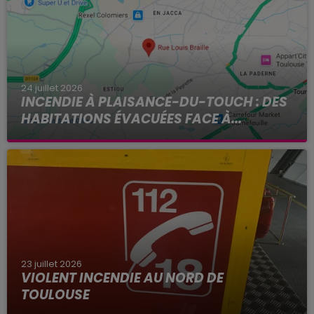
24 juillet 2026
INCENDIE À PLAISANCE-DU-TOUCH : DES
HABITATIONS ÉVACUÉES FACE À...
Alors que la Haute-Garonne est en vigilance
rouge pour risque très élevé de feux de forêt, un
nouvel incendie spectaculaire s'est déclaré ce
vendredi...
23 juillet 2026
VIOLENT INCENDIE AU NORD DE
TOULOUSE
La Haute-Garonne sera placé en alerte rouge