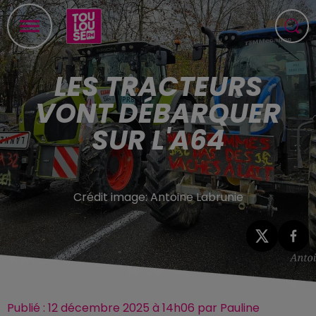
LES TRACTEURS
VONT DÉBARQUER
SUR L'A64
Crédit image:
Antoine Labrunie
Publié : 12 décembre 2025 à 14h06 par Pauline