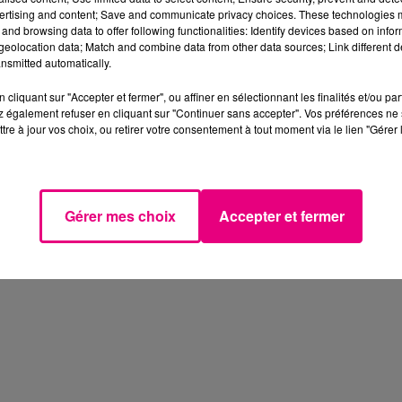
ertising and content; Save and communicate privacy choices. These technologies
and browsing data to offer following functionalities: Identify devices based on infor
eolocation data; Match and combine data from other data sources; Link different de
nsmitted automatically.
cliquant sur "Accepter et fermer", ou affiner en sélectionnant les finalités et/ou pa
 également refuser en cliquant sur "Continuer sans accepter". Vos préférences ne 
tre à jour vos choix, ou retirer votre consentement à tout moment via le lien "Gérer 
Gérer mes choix
Accepter et fermer