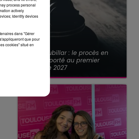
 may process personal
mation actively
vices; Identify devices
rtenaires dans "Gérer
s'appliqueront que pour
les cookies" situé en
21 juillet 2026
Affaire Jubillar : le procès en
appel reporté au premier
semestre 2027