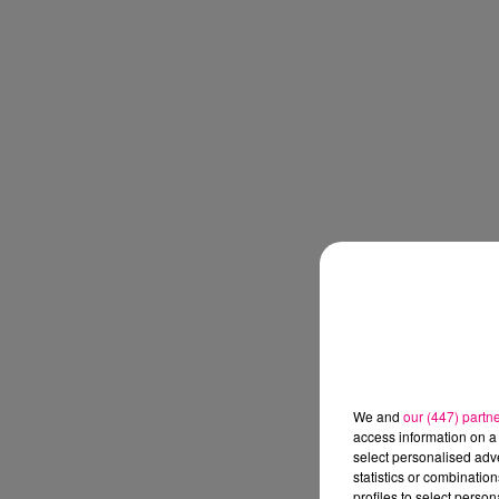
We and
our (447) partn
access information on a 
select personalised ad
statistics or combinatio
profiles to select person