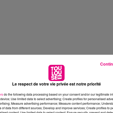
Contin
Le respect de votre vie privée est notre priorité
ers
do the following data processing based on your consent and/or our legitimate int
device; Use limited data to select advertising; Create profiles for personalised adver
vertising; Measure advertising performance; Measure content performance; Unders
ns of data from different sources; Develop and improve services; Create profiles to 
alised content; Use limited data to select content; Ensure security, prevent and detect