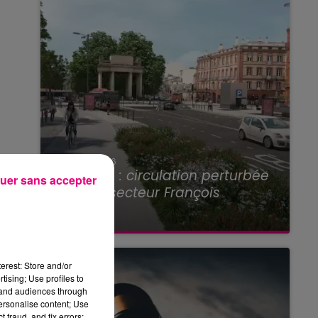
22 juillet 2026
Toulouse : circulation perturbée
uer sans accepter
dans le secteur François
Verdier...
erest: Store and/or
tising; Use profiles to
tand audiences through
personalise content; Use
 fraud, and fix errors;