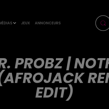
MÉDIAS
JEUX
ANNONCEURS
MR. PROBZ | NO
(AFROJACK RE
EDIT)