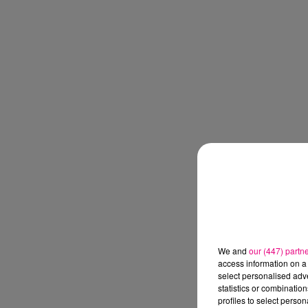
We and
our (447) partn
access information on a 
select personalised ad
statistics or combinatio
profiles to select person