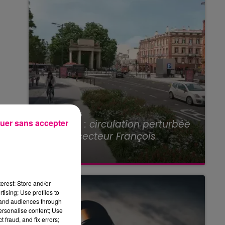
22 juillet 2026
uer sans accepter
Toulouse : circulation perturbée
dans le secteur François
Verdier...
erest: Store and/or
tising; Use profiles to
tand audiences through
personalise content; Use
 fraud, and fix errors;