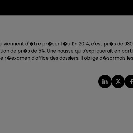
 qui viennent d'�tre pr�sent�s. En 2014, c'est pr�s de 93
on de pr�s de 5%. Une hausse qui s'expliquerait en part
r�examen d'office des dossiers. Il oblige d�sormais le