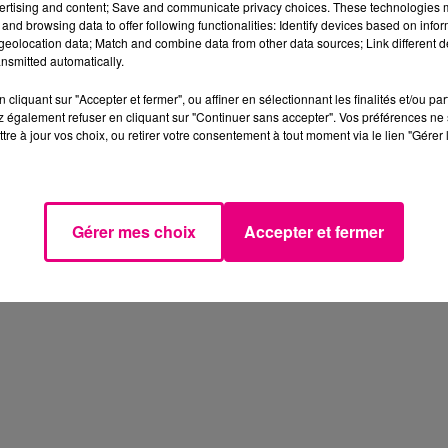
ertising and content; Save and communicate privacy choices. These technologies
and browsing data to offer following functionalities: Identify devices based on infor
eolocation data; Match and combine data from other data sources; Link different de
nsmitted automatically.
cliquant sur "Accepter et fermer", ou affiner en sélectionnant les finalités et/ou pa
 également refuser en cliquant sur "Continuer sans accepter". Vos préférences ne 
tre à jour vos choix, ou retirer votre consentement à tout moment via le lien "Gérer 
Gérer mes choix
Accepter et fermer