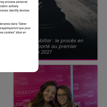
 may process personal
mation actively
vices; Identify devices
rtenaires dans "Gérer
s'appliqueront que pour
les cookies" situé en
21 juillet 2026
Affaire Jubillar : le procès en
appel reporté au premier
semestre 2027