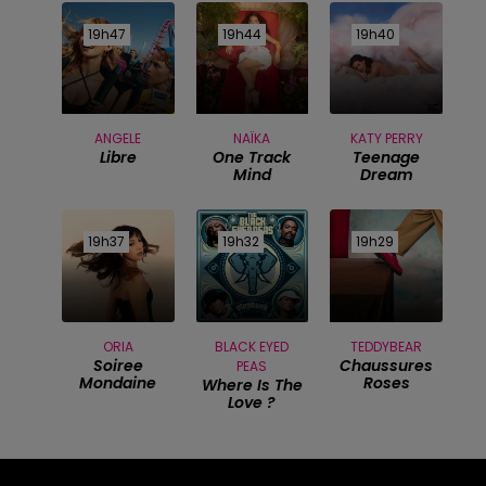
19h47
19h47
19h44
19h44
19h40
19h40
ANGELE
NAÏKA
KATY PERRY
Libre
One Track
Teenage
Mind
Dream
19h37
19h37
19h32
19h32
19h29
19h29
ORIA
BLACK EYED
TEDDYBEAR
Soiree
Chaussures
PEAS
Mondaine
Roses
Where Is The
Love ?