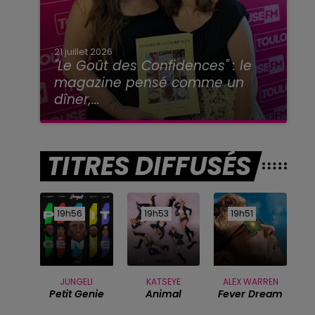
21 juillet 2026
"Le Goût des Confidences" : le
magazine pensé comme un
dîner,...
TITRES DIFFUSÉS
19h56
19h56
19h53
19h53
19h51
19h51
JUNGELI
KATSEYE
ALEX WARREN
Petit Genie
Animal
Fever Dream