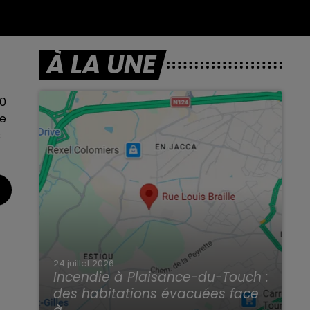
À LA UNE
00
ie
s
24 juillet 2026
Incendie à Plaisance-du-Touch :
des habitations évacuées face