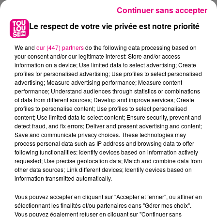
Continuer sans accepter
Le respect de votre vie privée est notre priorité
We and
our (447) partners
do the following data processing based on
your consent and/or our legitimate interest: Store and/or access
information on a device; Use limited data to select advertising; Create
profiles for personalised advertising; Use profiles to select personalised
advertising; Measure advertising performance; Measure content
performance; Understand audiences through statistics or combinations
of data from different sources; Develop and improve services; Create
profiles to personalise content; Use profiles to select personalised
content; Use limited data to select content; Ensure security, prevent and
detect fraud, and fix errors; Deliver and present advertising and content;
Save and communicate privacy choices. These technologies may
process personal data such as IP address and browsing data to offer
following functionalities: Identify devices based on information actively
22 juillet 2026
Toulouse : circulation perturbée dans le
requested; Use precise geolocation data; Match and combine data from
other data sources; Link different devices; Identify devices based on
secteur François Verdier...
information transmitted automatically.
Vous pouvez accepter en cliquant sur "Accepter et fermer", ou affiner en
sélectionnant les finalités et/ou partenaires dans "Gérer mes choix".
Vous pouvez également refuser en cliquant sur "Continuer sans