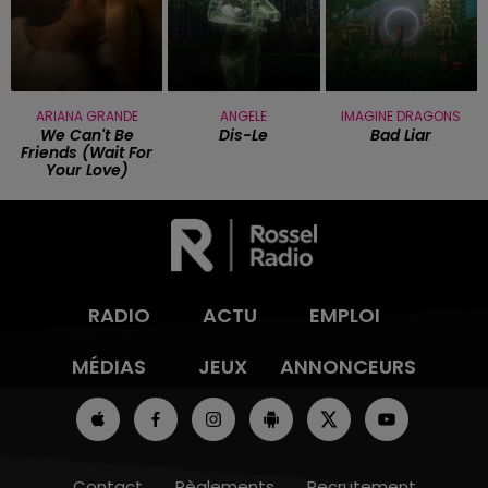
ARIANA GRANDE
ANGELE
IMAGINE DRAGONS
We Can't Be
Dis-Le
Bad Liar
Friends (wait For
Your Love)
RADIO
ACTU
EMPLOI
MÉDIAS
JEUX
ANNONCEURS
Contact
Règlements
Recrutement