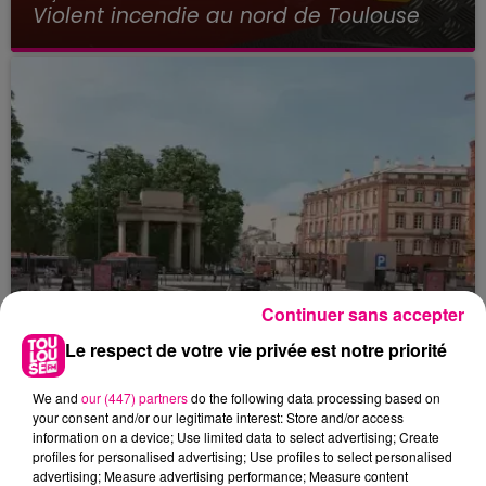
Violent incendie au nord de Toulouse
Continuer sans accepter
Le respect de votre vie privée est notre priorité
We and
our (447) partners
do the following data processing based on
your consent and/or our legitimate interest: Store and/or access
22 juillet 2026
information on a device; Use limited data to select advertising; Create
Toulouse : circulation perturbée dans le
profiles for personalised advertising; Use profiles to select personalised
advertising; Measure advertising performance; Measure content
secteur François Verdier...