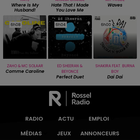
Where Is My
Hate That I Made
Waves
Husband!
You Love Me
6h08
6h08
6h04
6h04
6h00
6h00
ZAHO & MC SOLAAR
ED SHEERAN &
SHAKIRA FEAT. BURNA
Comme Caroline
BEYONCE
BOY
Perfect Duet
Dai Dai
RADIO
ACTU
EMPLOI
MÉDIAS
JEUX
ANNONCEURS