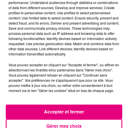
performance; Understand audiences through statistics or combinations
of data from different sources; Develop and improve services; Create
profiles to personalise content; Use profiles to select personalised
content; Use limited data to select content; Ensure security, prevent and
detect fraud, and fix errors; Deliver and present advertising and content;
Save and communicate privacy choices. These technologies may
process personal data such as IP address and browsing data to offer
following functionalities: Identify devices based on information actively
requested; Use precise geolocation data; Match and combine data from
other data sources; Link different devices; Identify devices based on
information transmitted automatically.
Vous pouvez accepter en cliquant sur "Accepter et fermer", ou affiner en
sélectionnant les finalités et/ou partenaires dans "Gérer mes choix".
Vous pouvez également refuser en cliquant sur "Continuer sans
accepter". Vos préférences ne s'appliqueront que pour ce site. Vous
pouvez mettre à jour vos choix, ou retirer votre consentement à tout
moment via le lien "Gérer les cookies" situé en bas de chaque page.
21 juillet 2026
Accepter et fermer
Affaire Jubillar : le procès en appel
reporté au premier semestre 2027
Gérer mes choix