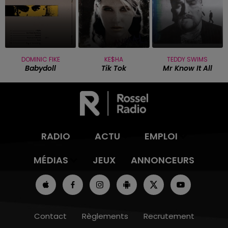
DOMINIC FIKE
KE$HA
TEDDY SWIMS
Babydoll
Tik Tok
Mr Know It All
RADIO
ACTU
EMPLOI
MÉDIAS
JEUX
ANNONCEURS
Contact
Règlements
Recrutement