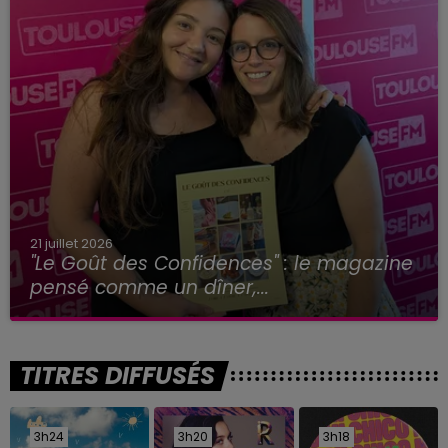
21 juillet 2026
"Le Goût des Confidences" : le magazine
pensé comme un dîner,...
TITRES DIFFUSÉS
3h24
3h24
3h20
3h20
3h18
3h18