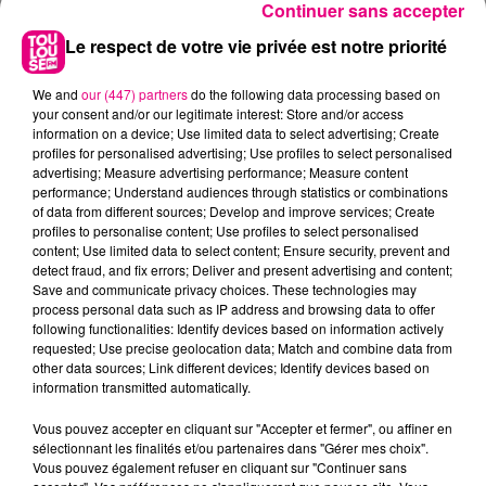
Continuer sans accepter
Le respect de votre vie privée est notre priorité
We and
our (447) partners
do the following data processing based on
your consent and/or our legitimate interest: Store and/or access
information on a device; Use limited data to select advertising; Create
profiles for personalised advertising; Use profiles to select personalised
advertising; Measure advertising performance; Measure content
performance; Understand audiences through statistics or combinations
of data from different sources; Develop and improve services; Create
profiles to personalise content; Use profiles to select personalised
content; Use limited data to select content; Ensure security, prevent and
detect fraud, and fix errors; Deliver and present advertising and content;
Save and communicate privacy choices. These technologies may
22 juillet 2026
process personal data such as IP address and browsing data to offer
Toulouse : circulation perturbée dans le
following functionalities: Identify devices based on information actively
secteur François Verdier...
requested; Use precise geolocation data; Match and combine data from
other data sources; Link different devices; Identify devices based on
information transmitted automatically.
Vous pouvez accepter en cliquant sur "Accepter et fermer", ou affiner en
sélectionnant les finalités et/ou partenaires dans "Gérer mes choix".
Vous pouvez également refuser en cliquant sur "Continuer sans