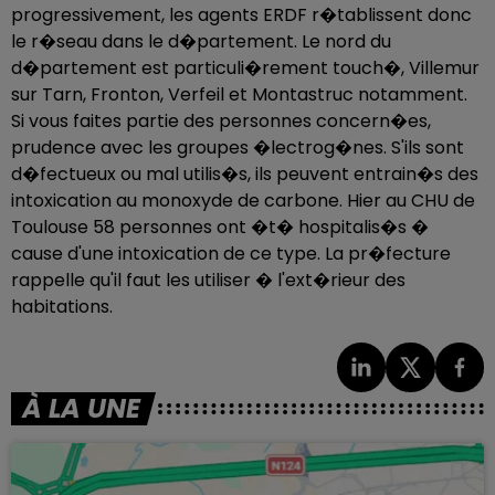
progressivement, les agents ERDF r�tablissent donc
le r�seau dans le d�partement. Le nord du
d�partement est particuli�rement touch�, Villemur
sur Tarn, Fronton, Verfeil et Montastruc notamment.
Si vous faites partie des personnes concern�es,
prudence avec les groupes �lectrog�nes. S'ils sont
d�fectueux ou mal utilis�s, ils peuvent entrain�s des
intoxication au monoxyde de carbone. Hier au CHU de
Toulouse 58 personnes ont �t� hospitalis�s �
cause d'une intoxication de ce type. La pr�fecture
rappelle qu'il faut les utiliser � l'ext�rieur des
habitations.
À LA UNE