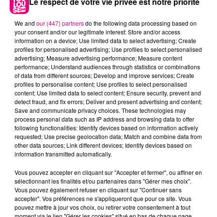
Le respect de votre vie privée est notre priorité
We and
our (447) partners
do the following data processing based on
your consent and/or our legitimate interest: Store and/or access
information on a device; Use limited data to select advertising; Create
profiles for personalised advertising; Use profiles to select personalised
advertising; Measure advertising performance; Measure content
performance; Understand audiences through statistics or combinations
of data from different sources; Develop and improve services; Create
22 juillet 2026
profiles to personalise content; Use profiles to select personalised
Toulouse : circulation perturbée dans le
content; Use limited data to select content; Ensure security, prevent and
secteur François Verdier...
detect fraud, and fix errors; Deliver and present advertising and content;
Save and communicate privacy choices. These technologies may
process personal data such as IP address and browsing data to offer
following functionalities: Identify devices based on information actively
requested; Use precise geolocation data; Match and combine data from
other data sources; Link different devices; Identify devices based on
information transmitted automatically.
Vous pouvez accepter en cliquant sur "Accepter et fermer", ou affiner en
sélectionnant les finalités et/ou partenaires dans "Gérer mes choix".
Vous pouvez également refuser en cliquant sur "Continuer sans
accepter". Vos préférences ne s'appliqueront que pour ce site. Vous
pouvez mettre à jour vos choix, ou retirer votre consentement à tout
moment via le lien "Gérer les cookies" situé en bas de chaque page.