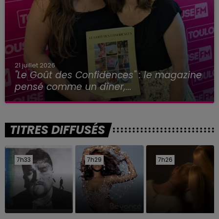
21 juillet 2026
"Le Goût des Confidences" : le magazine
pensé comme un dîner,...
TITRES DIFFUSÉS
7h33
7h33
7h29
7h29
7h26
7h26