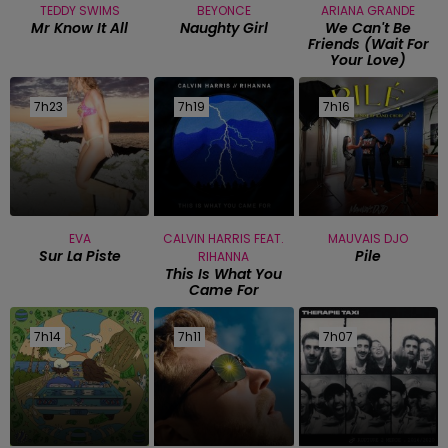
TEDDY SWIMS
BEYONCE
ARIANA GRANDE
Mr Know It All
Naughty Girl
We Can't Be
Friends (wait For
Your Love)
7h23
7h23
7h19
7h19
7h16
7h16
EVA
CALVIN HARRIS FEAT.
MAUVAIS DJO
Sur La Piste
Pile
RIHANNA
This Is What You
Came For
7h14
7h14
7h11
7h11
7h07
7h07