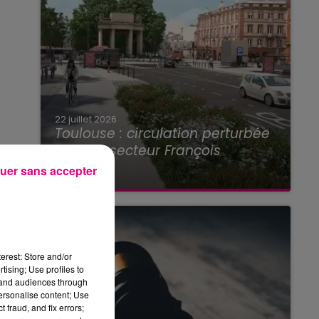
22 juillet 2026
Toulouse : circulation perturbée
dans le secteur François
Verdier...
uer sans accepter
erest: Store and/or
tising; Use profiles to
tand audiences through
personalise content; Use
 fraud, and fix errors;