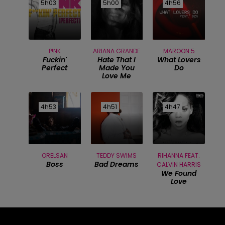
5h03
5h03
5h00
5h00
4h56
4h56
P!NK
ARIANA GRANDE
MAROON 5
Fuckin'
Hate That I
What Lovers
Perfect
Made You
Do
Love Me
4h53
4h53
4h51
4h51
4h47
4h47
ORELSAN
TEDDY SWIMS
RIHANNA FEAT.
Boss
Bad Dreams
CALVIN HARRIS
We Found
Love