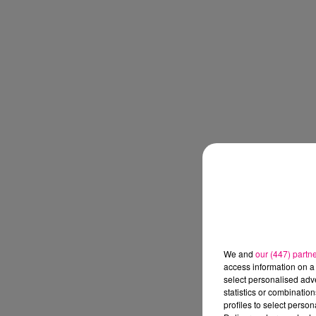
We and
our (447) partn
access information on a 
select personalised ad
statistics or combinatio
profiles to select person