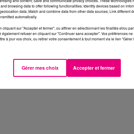
ertising and content; Save and communicate privacy choices. These technologies
and browsing data to offer following functionalities: Identify devices based on infor
eolocation data; Match and combine data from other data sources; Link different de
nsmitted automatically.
cliquant sur "Accepter et fermer", ou affiner en sélectionnant les finalités et/ou pa
 également refuser en cliquant sur "Continuer sans accepter". Vos préférences ne 
tre à jour vos choix, ou retirer votre consentement à tout moment via le lien "Gérer 
Gérer mes choix
Accepter et fermer