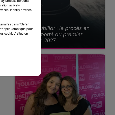
 may process personal
mation actively
vices; Identify devices
21 juillet 2026
rtenaires dans "Gérer
Affaire Jubillar : le procès en
s'appliqueront que pour
appel reporté au premier
les cookies" situé en
semestre 2027