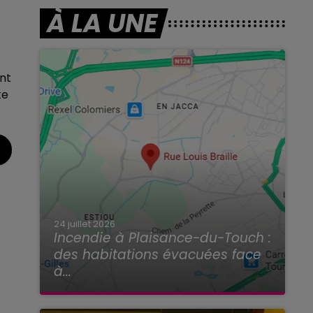
À LA UNE
nt
te
24 juillet 2026
Incendie à Plaisance-du-Touch :
des habitations évacuées face
à...