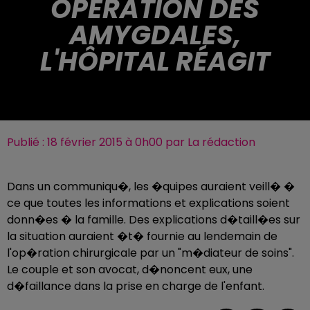
OPÉRATION DES
AMYGDALES,
L'HÔPITAL RÉAGIT
Publié : 18 février 2015 à 0h00 par La rédaction
Dans un communiqu�, les �quipes auraient veill� �
ce que toutes les informations et explications soient
donn�es � la famille. Des explications d�taill�es sur
la situation auraient �t� fournie au lendemain de
l'op�ration chirurgicale par un "m�diateur de soins".
Le couple et son avocat, d�noncent eux, une
d�faillance dans la prise en charge de l'enfant.