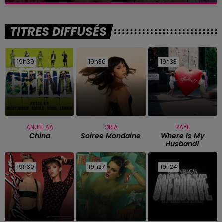
TITRES DIFFUSÉS
19h39
19h39
19h36
19h36
19h33
19h33
ANUEL AA
ORIA
RAYE
China
Soiree Mondaine
Where Is My
Husband!
19h30
19h30
19h27
19h27
19h24
19h24