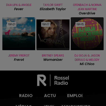
DUA LIPA & ANGELE
TAYLOR SWIFT
OFENBACH & NORMA
Fever
Elizabeth Taylor
JEAN MARTINE
Overdrive
19h21
19h21
19h17
19h17
19h15
19h15
JEREMY FREROT
BRITNEY SPEARS
DJ GOJA & JASON
Frerot
Womanizer
DERULO & MELODY
Mi Chico
RADIO
ACTU
EMPLOI