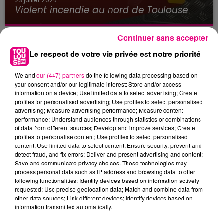
23 juillet 2026
Violent incendie au nord de Toulouse
Continuer sans accepter
Le respect de votre vie privée est notre priorité
We and
our (447) partners
do the following data processing based on
your consent and/or our legitimate interest: Store and/or access
information on a device; Use limited data to select advertising; Create
profiles for personalised advertising; Use profiles to select personalised
advertising; Measure advertising performance; Measure content
performance; Understand audiences through statistics or combinations
of data from different sources; Develop and improve services; Create
profiles to personalise content; Use profiles to select personalised
content; Use limited data to select content; Ensure security, prevent and
detect fraud, and fix errors; Deliver and present advertising and content;
Save and communicate privacy choices. These technologies may
process personal data such as IP address and browsing data to offer
following functionalities: Identify devices based on information actively
requested; Use precise geolocation data; Match and combine data from
other data sources; Link different devices; Identify devices based on
22 juillet 2026
Toulouse : circulation perturbée dans le
information transmitted automatically.