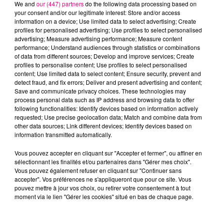
We and
our (447) partners
do the following data processing based on
your consent and/or our legitimate interest: Store and/or access
information on a device; Use limited data to select advertising; Create
profiles for personalised advertising; Use profiles to select personalised
advertising; Measure advertising performance; Measure content
performance; Understand audiences through statistics or combinations
of data from different sources; Develop and improve services; Create
profiles to personalise content; Use profiles to select personalised
content; Use limited data to select content; Ensure security, prevent and
24 juillet 2026
detect fraud, and fix errors; Deliver and present advertising and content;
Incendie à Plaisance-du-Touch : des
Save and communicate privacy choices. These technologies may
habitations évacuées face à...
process personal data such as IP address and browsing data to offer
following functionalities: Identify devices based on information actively
requested; Use precise geolocation data; Match and combine data from
other data sources; Link different devices; Identify devices based on
information transmitted automatically.
Vous pouvez accepter en cliquant sur "Accepter et fermer", ou affiner en
sélectionnant les finalités et/ou partenaires dans "Gérer mes choix".
Vous pouvez également refuser en cliquant sur "Continuer sans
accepter". Vos préférences ne s'appliqueront que pour ce site. Vous
pouvez mettre à jour vos choix, ou retirer votre consentement à tout
moment via le lien "Gérer les cookies" situé en bas de chaque page.