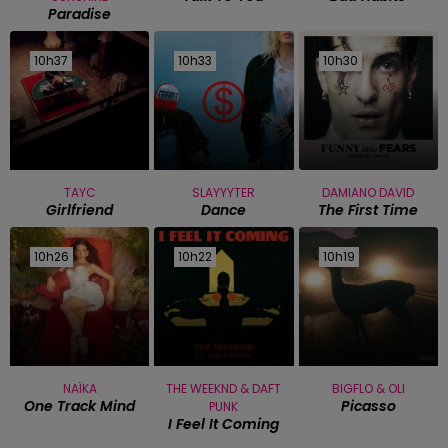
Paradise
10h37
10h37
10h33
10h33
10h30
10h30
TAYC
SLAYYYTER
DAMIANO DAVID
Girlfriend
Dance
The First Time
10h26
10h26
10h22
10h22
10h19
10h19
NAÏKA
THE WEEKND & DAFT
BIGFLO & OLI
One Track Mind
Picasso
PUNK
I Feel It Coming