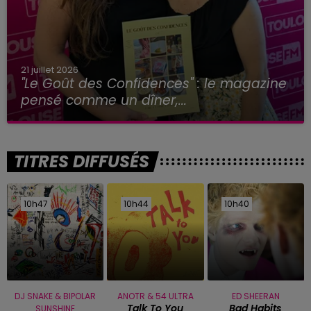
21 juillet 2026
"Le Goût des Confidences" : le magazine
pensé comme un dîner,...
TITRES DIFFUSÉS
10h47
10h47
10h44
10h44
10h40
10h40
DJ SNAKE & BIPOLAR
ANOTR & 54 ULTRA
ED SHEERAN
Talk To You
Bad Habits
SUNSHINE