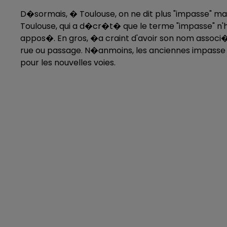
D�sormais, � Toulouse, on ne dit plus "impasse" mais
Toulouse, qui a d�cr�t� que le terme "impasse" n'
appos�. En gros, �a craint d'avoir son nom associ
rue ou passage. N�anmoins, les anciennes impasse 
pour les nouvelles voies.