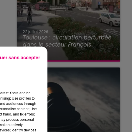
22 juillet 2026
Toulouse : circulation perturbée
dans le secteur François
Verdier...
uer sans accepter
erest: Store and/or
tising; Use profiles to
tand audiences through
personalise content; Use
 fraud, and fix errors;
 may process personal
mation actively
vices; Identify devices