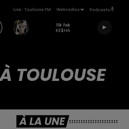
Live :
Toulouse FM
Webradios
Podcasts
Tik Tok
KE$HA
S À TOULOUSE
À LA UNE