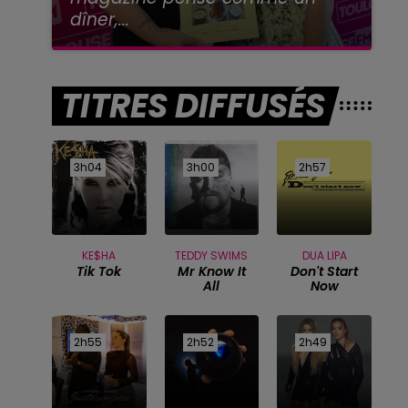
dîner,...
TITRES DIFFUSÉS
3h04
3h04
3h00
3h00
2h57
2h57
KE$HA
TEDDY SWIMS
DUA LIPA
Tik Tok
Mr Know It
Don't Start
All
Now
2h55
2h55
2h52
2h52
2h49
2h49