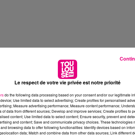
Contin
Le respect de votre vie privée est notre priorité
ers
do the following data processing based on your consent and/or our legitimate int
device; Use limited data to select advertising; Create profiles for personalised adver
vertising; Measure advertising performance; Measure content performance; Unders
ns of data from different sources; Develop and improve services; Create profiles to 
alised content; Use limited data to select content; Ensure security, prevent and detect
ertising and content; Save and communicate privacy choices. These technologies
and browsing data to offer following functionalities: Identify devices based on infor
eolocation data; Match and combine data from other data sources; Link different de