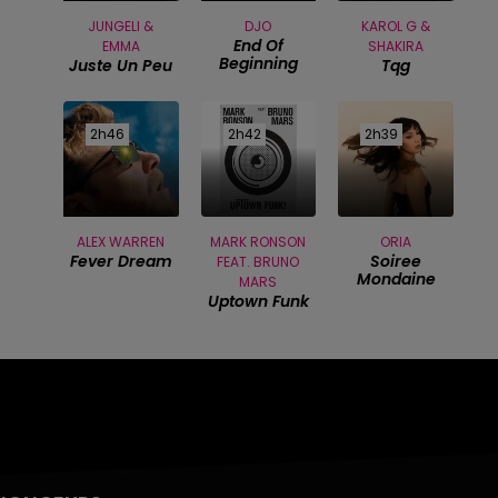
JUNGELI &
DJO
KAROL G &
End Of
EMMA
SHAKIRA
Beginning
Juste Un Peu
Tqg
2h46
2h46
2h42
2h42
2h39
2h39
ALEX WARREN
MARK RONSON
ORIA
Fever Dream
Soiree
FEAT. BRUNO
Mondaine
MARS
Uptown Funk