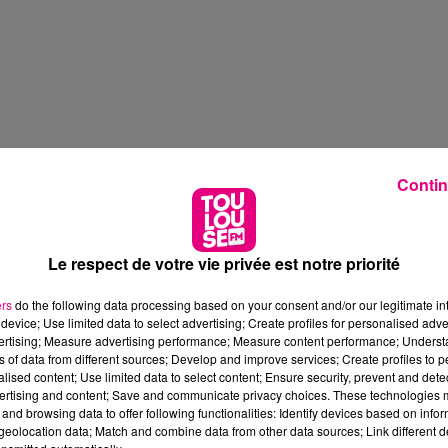
Contin
Le respect de votre vie privée est notre priorité
ers
do the following data processing based on your consent and/or our legitimate int
device; Use limited data to select advertising; Create profiles for personalised adver
vertising; Measure advertising performance; Measure content performance; Unders
ns of data from different sources; Develop and improve services; Create profiles to 
alised content; Use limited data to select content; Ensure security, prevent and detect
ertising and content; Save and communicate privacy choices. These technologies
and browsing data to offer following functionalities: Identify devices based on infor
eolocation data; Match and combine data from other data sources; Link different de