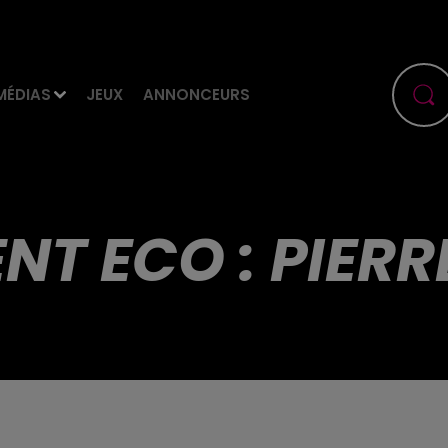
MÉDIAS
JEUX
ANNONCEURS
T ECO : PIERR