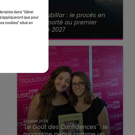
21 juillet 2026
rtenaires dans "Gérer
Affaire Jubillar : le procès en
s'appliqueront que pour
appel reporté au premier
les cookies" situé en
semestre 2027
21 juillet 2026
"Le Goût des Confidences" : le
magazine pensé comme un