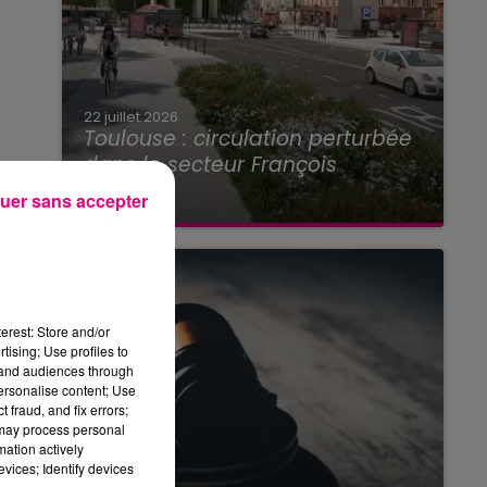
22 juillet 2026
Toulouse : circulation perturbée
dans le secteur François
Verdier...
uer sans accepter
erest: Store and/or
tising; Use profiles to
tand audiences through
personalise content; Use
 fraud, and fix errors;
 may process personal
mation actively
vices; Identify devices