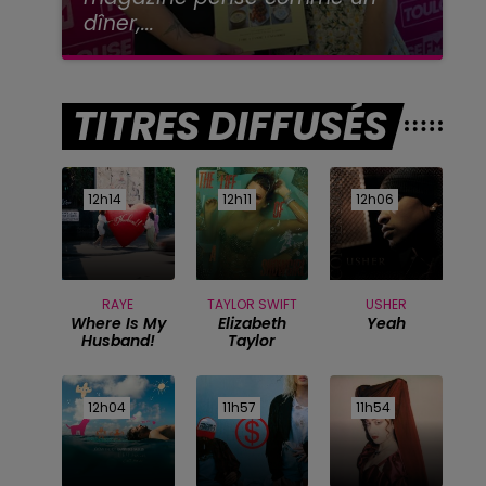
dîner,...
TITRES DIFFUSÉS
12h14
12h14
12h11
12h11
12h06
12h06
RAYE
TAYLOR SWIFT
USHER
Where Is My
Elizabeth
Yeah
Husband!
Taylor
12h04
12h04
11h57
11h57
11h54
11h54