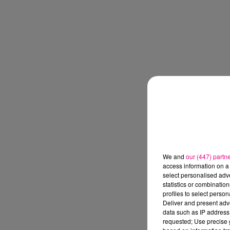
We and
our (447) partn
access information on a 
select personalised ad
statistics or combinatio
profiles to select person
Deliver and present adv
data such as IP address 
requested; Use precise g