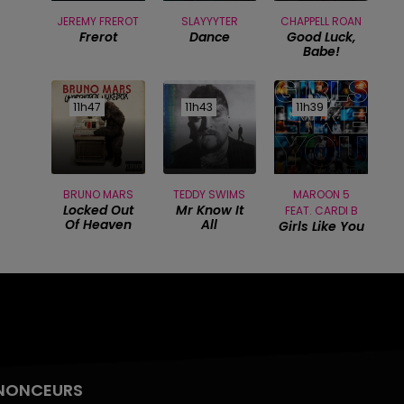
JEREMY FREROT
SLAYYYTER
CHAPPELL ROAN
Frerot
Dance
Good Luck,
Babe!
11h47
11h47
11h43
11h43
11h39
11h39
BRUNO MARS
TEDDY SWIMS
MAROON 5
Locked Out
Mr Know It
FEAT. CARDI B
Of Heaven
All
Girls Like You
NONCEURS