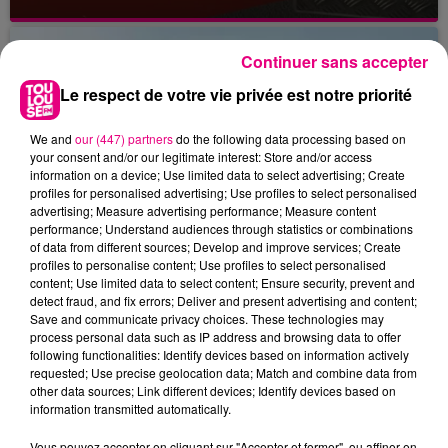
Continuer sans accepter
Le respect de votre vie privée est notre priorité
We and
our (447) partners
do the following data processing based on
your consent and/or our legitimate interest: Store and/or access
information on a device; Use limited data to select advertising; Create
profiles for personalised advertising; Use profiles to select personalised
advertising; Measure advertising performance; Measure content
performance; Understand audiences through statistics or combinations
of data from different sources; Develop and improve services; Create
profiles to personalise content; Use profiles to select personalised
content; Use limited data to select content; Ensure security, prevent and
detect fraud, and fix errors; Deliver and present advertising and content;
Save and communicate privacy choices. These technologies may
process personal data such as IP address and browsing data to offer
following functionalities: Identify devices based on information actively
requested; Use precise geolocation data; Match and combine data from
22 juillet 2026
other data sources; Link different devices; Identify devices based on
Toulouse : circulation perturbée dans le
information transmitted automatically.
secteur François Verdier...
Vous pouvez accepter en cliquant sur "Accepter et fermer", ou affiner en