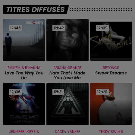
TITRES DIFFUSÉS
12h46
12h46
12h42
12h42
12h39
12h39
EMINEM & RIHANNA
ARIANA GRANDE
BEYONCE
Love The Way You
Hate That I Made
Sweet Dreams
Lie
You Love Me
12h36
12h36
12h31
12h31
12h28
12h28
JENNIFER LOPEZ &
DADDY YANKEE
TEDDY SWIMS