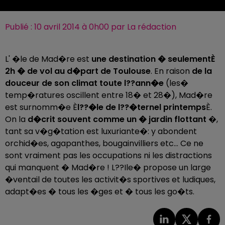
Publié : 10 avril 2014 à 0h00 par La rédaction
L' �le de Mad�re est
une destination � seulementÈ
2h � de vol au d�part de Toulouse
. En raison
de la
douceur de son climat toute l??ann�e
(les�
temp�ratures oscillent entre 18� et 28�), Mad�re
est surnomm�e È
l??�le de l??�ternel printemps
È.
On la
d�crit souvent comme un � jardin flottant
�,
tant sa v�g�tation est luxuriante�: y abondent
orchid�es, agapanthes, bougainvilliers etc... Ce ne
sont vraiment pas les occupations ni les distractions
qui manquent � Mad�re ! L??Ile� propose un large
�ventail de toutes les activit�s sportives et ludiques,
adapt�es � tous les �ges et � tous les go�ts.