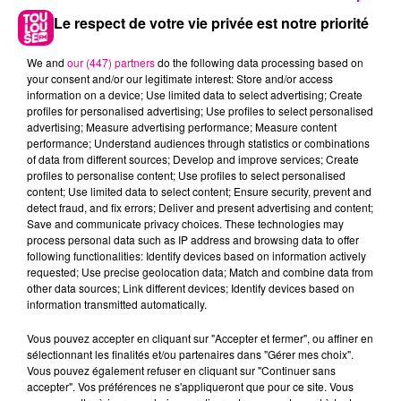
Le respect de votre vie privée est notre priorité
We and
our (447) partners
do the following data processing based on
your consent and/or our legitimate interest: Store and/or access
information on a device; Use limited data to select advertising; Create
profiles for personalised advertising; Use profiles to select personalised
advertising; Measure advertising performance; Measure content
performance; Understand audiences through statistics or combinations
of data from different sources; Develop and improve services; Create
profiles to personalise content; Use profiles to select personalised
content; Use limited data to select content; Ensure security, prevent and
detect fraud, and fix errors; Deliver and present advertising and content;
22 juillet 2026
Save and communicate privacy choices. These technologies may
Toulouse : circulation perturbée dans le
process personal data such as IP address and browsing data to offer
secteur François Verdier...
following functionalities: Identify devices based on information actively
requested; Use precise geolocation data; Match and combine data from
other data sources; Link different devices; Identify devices based on
information transmitted automatically.
Vous pouvez accepter en cliquant sur "Accepter et fermer", ou affiner en
sélectionnant les finalités et/ou partenaires dans "Gérer mes choix".
Vous pouvez également refuser en cliquant sur "Continuer sans
accepter". Vos préférences ne s'appliqueront que pour ce site. Vous