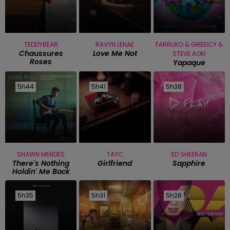
TEDDYBEAR
RAVYN LENAE
FARRUKO & GREEICY &
Chaussures
Love Me Not
STEVE AOKI
Roses
Yapaque
5h44
5h44
5h41
5h41
5h38
5h38
SHAWN MENDES
TAYC
ED SHEERAN
There's Nothing
Girlfriend
Sapphire
Holdin' Me Back
5h35
5h35
5h31
5h31
5h28
5h28