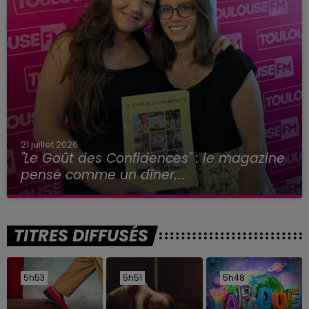
21 juillet 2026
"Le Goût des Confidences" : le magazine
pensé comme un dîner,...
TITRES DIFFUSÉS
5h53
5h53
5h51
5h51
5h48
5h48