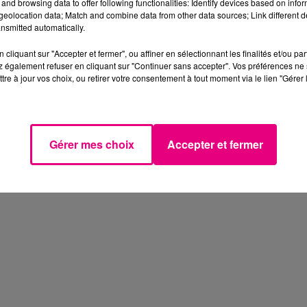
and browsing data to offer following functionalities: Identify devices based on infor
eolocation data; Match and combine data from other data sources; Link different de
nsmitted automatically.
cliquant sur "Accepter et fermer", ou affiner en sélectionnant les finalités et/ou pa
 également refuser en cliquant sur "Continuer sans accepter". Vos préférences ne 
tre à jour vos choix, ou retirer votre consentement à tout moment via le lien "Gérer 
Gérer mes choix
Accepter et fermer