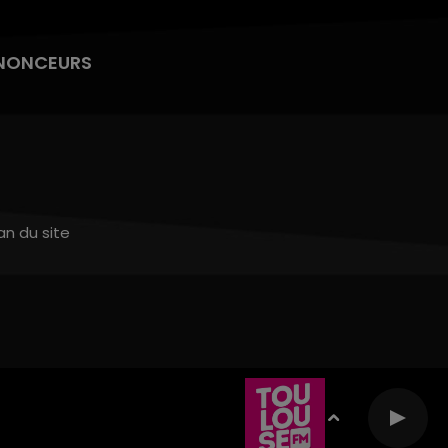
NONCEURS
an du site