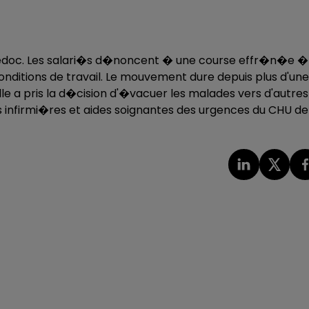
guedoc. Les salari�s d�noncent � une course effr�n�e �
conditions de travail. Le mouvement dure depuis plus d'une
le a pris la d�cision d'�vacuer les malades vers d'autres
s infirmi�res et aides soignantes des urgences du CHU de