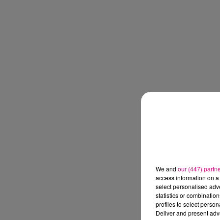
We and
our (447) partn
access information on a 
select personalised ad
statistics or combinatio
profiles to select person
Deliver and present adv