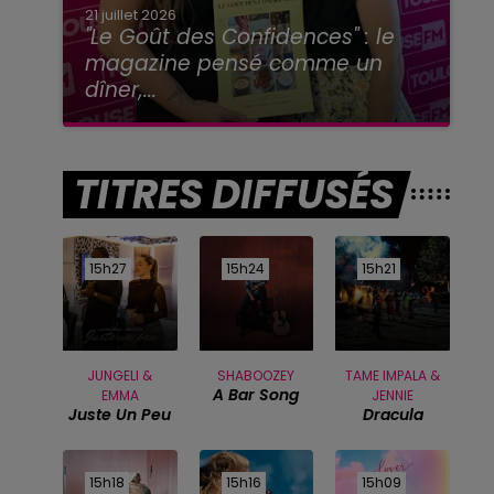
21 juillet 2026
"Le Goût des Confidences" : le
magazine pensé comme un
dîner,...
TITRES DIFFUSÉS
15h27
15h27
15h24
15h24
15h21
15h21
JUNGELI &
SHABOOZEY
TAME IMPALA &
A Bar Song
EMMA
JENNIE
Juste Un Peu
Dracula
15h18
15h18
15h16
15h16
15h09
15h09