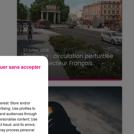
22 juillet 2026
Toulouse : circulation perturbée
dans le secteur François
uer sans accepter
Verdier...
erest: Store and/or
tising; Use profiles to
tand audiences through
personalise content; Use
 fraud, and fix errors;
 may process personal