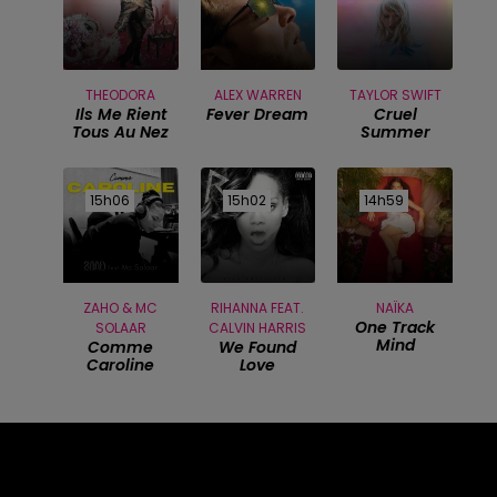
THEODORA
ALEX WARREN
TAYLOR SWIFT
Ils Me Rient
Fever Dream
Cruel
Tous Au Nez
Summer
15h06
15h06
15h02
15h02
14h59
14h59
ZAHO & MC
RIHANNA FEAT.
NAÏKA
One Track
SOLAAR
CALVIN HARRIS
Mind
Comme
We Found
Caroline
Love