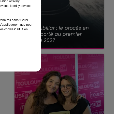
mation actively
vices; Identify devices
rtenaires dans "Gérer
21 juillet 2026
s'appliqueront que pour
Affaire Jubillar : le procès en
les cookies" situé en
appel reporté au premier
semestre 2027