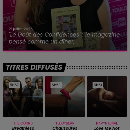
21 juillet 2026
"Le Goût des Confidences" : le magazine
pensé comme un dîner,...
TITRES DIFFUSÉS
5h57
5h57
5h53
5h53
5h51
5h51
THE CORRS
TEDDYBEAR
RAVYN LENAE
Breathless
Chaussures
Love Me Not