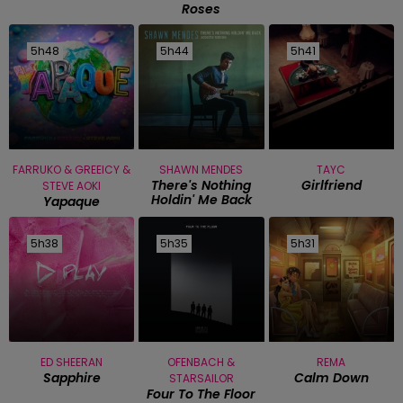
Roses
5h48
5h48
5h44
5h44
5h41
5h41
FARRUKO & GREEICY &
SHAWN MENDES
TAYC
There's Nothing
Girlfriend
STEVE AOKI
Holdin' Me Back
Yapaque
5h38
5h38
5h35
5h35
5h31
5h31
ED SHEERAN
OFENBACH &
REMA
Sapphire
Calm Down
STARSAILOR
Four To The Floor