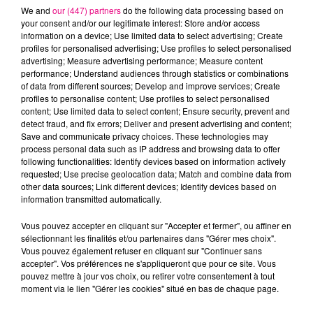
We and
our (447) partners
do the following data processing based on
your consent and/or our legitimate interest: Store and/or access
information on a device; Use limited data to select advertising; Create
profiles for personalised advertising; Use profiles to select personalised
advertising; Measure advertising performance; Measure content
performance; Understand audiences through statistics or combinations
of data from different sources; Develop and improve services; Create
22 juillet 2026
profiles to personalise content; Use profiles to select personalised
Toulouse : circulation perturbée dans le
content; Use limited data to select content; Ensure security, prevent and
secteur François Verdier...
detect fraud, and fix errors; Deliver and present advertising and content;
Save and communicate privacy choices. These technologies may
process personal data such as IP address and browsing data to offer
following functionalities: Identify devices based on information actively
requested; Use precise geolocation data; Match and combine data from
other data sources; Link different devices; Identify devices based on
information transmitted automatically.
Vous pouvez accepter en cliquant sur "Accepter et fermer", ou affiner en
sélectionnant les finalités et/ou partenaires dans "Gérer mes choix".
Vous pouvez également refuser en cliquant sur "Continuer sans
accepter". Vos préférences ne s'appliqueront que pour ce site. Vous
pouvez mettre à jour vos choix, ou retirer votre consentement à tout
moment via le lien "Gérer les cookies" situé en bas de chaque page.