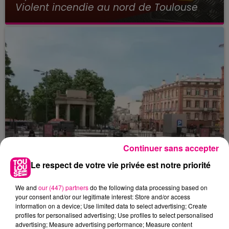
Violent incendie au nord de Toulouse
Continuer sans accepter
Le respect de votre vie privée est notre priorité
We and
our (447) partners
do the following data processing based on
your consent and/or our legitimate interest: Store and/or access
22 juillet 2026
information on a device; Use limited data to select advertising; Create
Toulouse : circulation perturbée dans le
profiles for personalised advertising; Use profiles to select personalised
advertising; Measure advertising performance; Measure content
secteur François Verdier...