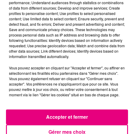
performance; Understand audiences through statistics or combinations
of data from different sources; Develop and improve services; Create
profiles to personalise content; Use profiles to select personalised
content; Use limited data to select content; Ensure security, prevent and
detect fraud, and fix errors; Deliver and present advertising and content;
Save and communicate privacy choices. These technologies may
process personal data such as IP address and browsing data to offer
following functionalities: Identify devices based on information actively
requested; Use precise geolocation data; Match and combine data from
other data sources; Link different devices; Identify devices based on
information transmitted automatically.
Vous pouvez accepter en cliquant sur "Accepter et fermer", ou affiner en
sélectionnant les finalités et/ou partenaires dans "Gérer mes choix".
Vous pouvez également refuser en cliquant sur "Continuer sans
accepter". Vos préférences ne s'appliqueront que pour ce site. Vous
pouvez mettre à jour vos choix, ou retirer votre consentement à tout
moment via le lien "Gérer les cookies" situé en bas de chaque page.
21 juillet 2026
Accepter et fermer
Affaire Jubillar : le procès en appel
reporté au premier semestre 2027
Gérer mes choix