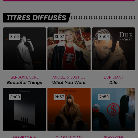
TITRES DIFFUSÉS
3h10
3h10
3h07
3h07
3h04
3h04
BENSON BOONE
ANGELE & JUSTICE
DON OMAR
Beautiful Things
What You Want
Dile
3h00
3h00
2h57
2h57
2h53
2h53
OFENBACH &
CLARA LUCIANI
SLAYYYTER