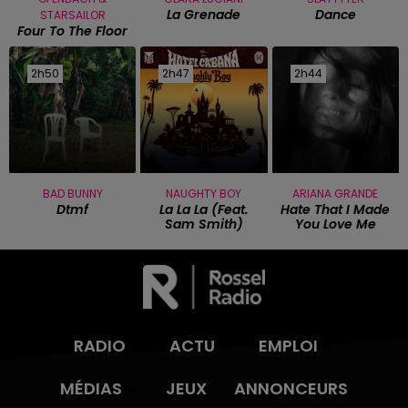
La Grenade
Dance
STARSAILOR
Four To The Floor
2h50
2h50
2h47
2h47
2h44
2h44
BAD BUNNY
NAUGHTY BOY
ARIANA GRANDE
Dtmf
La La La (feat.
Hate That I Made
Sam Smith)
You Love Me
RADIO
ACTU
EMPLOI
MÉDIAS
JEUX
ANNONCEURS