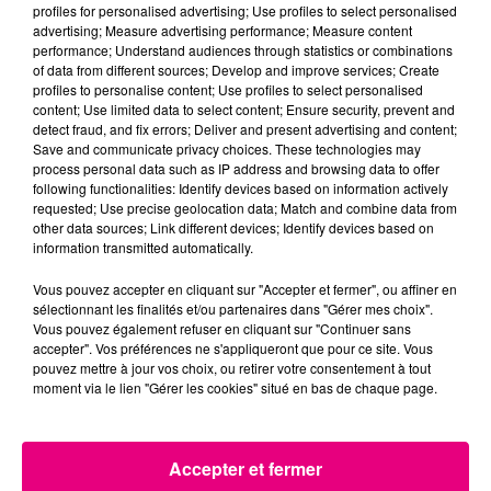
profiles for personalised advertising; Use profiles to select personalised
advertising; Measure advertising performance; Measure content
22 juillet 2026
Toulouse : circulation perturbée dans le
performance; Understand audiences through statistics or combinations
of data from different sources; Develop and improve services; Create
secteur François Verdier...
profiles to personalise content; Use profiles to select personalised
content; Use limited data to select content; Ensure security, prevent and
detect fraud, and fix errors; Deliver and present advertising and content;
Save and communicate privacy choices. These technologies may
process personal data such as IP address and browsing data to offer
following functionalities: Identify devices based on information actively
requested; Use precise geolocation data; Match and combine data from
other data sources; Link different devices; Identify devices based on
information transmitted automatically.
Vous pouvez accepter en cliquant sur "Accepter et fermer", ou affiner en
sélectionnant les finalités et/ou partenaires dans "Gérer mes choix".
Vous pouvez également refuser en cliquant sur "Continuer sans
accepter". Vos préférences ne s'appliqueront que pour ce site. Vous
pouvez mettre à jour vos choix, ou retirer votre consentement à tout
moment via le lien "Gérer les cookies" situé en bas de chaque page.
Accepter et fermer