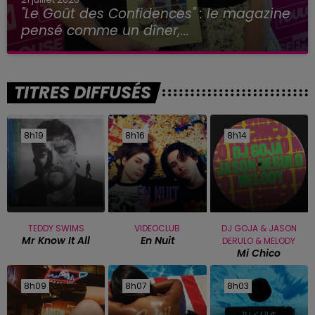
"Le Goût des Confidences" : le magazine
pensé comme un dîner,...
TITRES DIFFUSÉS
8h19
8h19
8h16
8h16
8h14
8h14
TEDDY SWIMS
VIDEOCLUB
DJ GOJA & JASON
Mr Know It All
En Nuit
DERULO & MELODY
Mi Chico
8h09
8h09
8h07
8h07
8h03
8h03