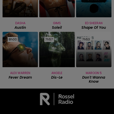
DASHA
GIMS
ED SHEERAN
Austin
Soleil
Shape Of You
8h00
8h00
7h57
7h57
7h53
7h53
ALEX WARREN
ANGELE
MAROON 5
Fever Dream
Dis-Le
Don't Wanna
Know