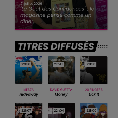
21 juillet 2026
"Le Goût des Confidences" : le
magazine pensé comme un
dîner,...
TITRES DIFFUSÉS
22h16
22h16
22h13
22h13
22h10
22h10
KIESZA
DAVID GUETTA
20 FINGERS
Hideaway
Money
Lick It
22h07
22h07
22h04
22h04
22h00
22h00