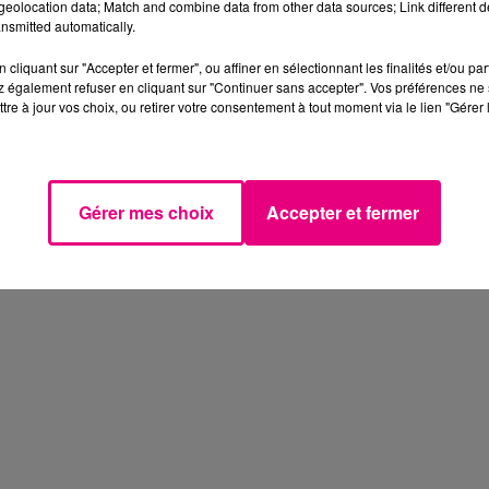
eolocation data; Match and combine data from other data sources; Link different de
nsmitted automatically.
cliquant sur "Accepter et fermer", ou affiner en sélectionnant les finalités et/ou pa
 également refuser en cliquant sur "Continuer sans accepter". Vos préférences ne 
tre à jour vos choix, ou retirer votre consentement à tout moment via le lien "Gérer 
Gérer mes choix
Accepter et fermer