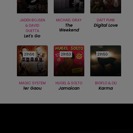
JADEN BOJSEN
MICHAEL GRAY
DAFT PUNK
The
Digital Love
& DAVID
Weekend
GUETTA
Let's Go
21h56
21h56
21h53
21h53
21h50
21h50
MAGIC SYSTEM
HUGEL & SOLTO
BIGFLO & OLI
1er Gaou
Jamaican
Karma