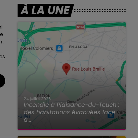
À LA UNE
el
ne
r.
es
24 juillet 2026
Incendie à Plaisance-du-Touch :
des habitations évacuées face
à...