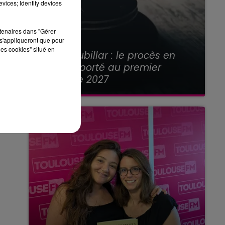
vices; Identify devices
rtenaires dans "Gérer
s'appliqueront que pour
21 juillet 2026
les cookies" situé en
Affaire Jubillar : le procès en
appel reporté au premier
semestre 2027