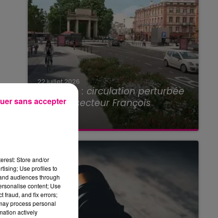
22 juillet 2026
Toulouse : circulation perturbée
uer sans accepter
dans le secteur François
Verdier...
erest: Store and/or
tising; Use profiles to
tand audiences through
personalise content; Use
 fraud, and fix errors;
 may process personal
mation actively