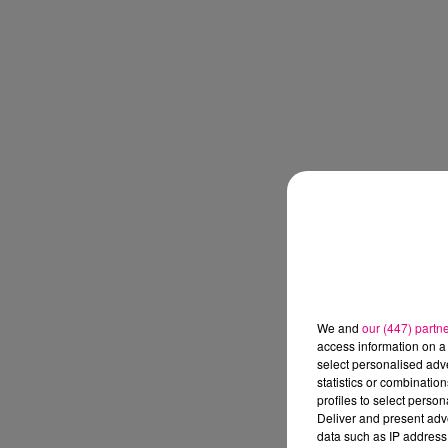
We and
our (447) partn
access information on a 
select personalised ad
statistics or combinatio
profiles to select person
Deliver and present adv
data such as IP address 