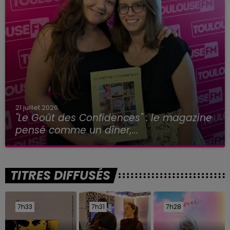
21 juillet 2026
"Le Goût des Confidences" : le magazine
pensé comme un dîner,...
TITRES DIFFUSÉS
7h33
7h33
7h31
7h31
7h28
7h28