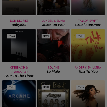
DOMINIC FIKE
JUNGELI & EMMA
TAYLOR SWIFT
Babydoll
Juste Un Peu
Cruel Summer
7h24
7h24
7h21
7h21
7h18
7h18
OFENBACH &
LOUANE
ANOTR & 54 ULTRA
La Pluie
Talk To You
STARSAILOR
Four To The Floor
7h15
7h15
7h10
7h10
7h07
7h07