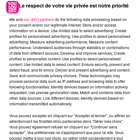
Le respect de votre vie privée est notre priorité
We and
our (447) partners
do the following data processing based on
your consent and/or our legitimate interest: Store and/or access
information on a device; Use limited data to select advertising; Create
profiles for personalised advertising; Use profiles to select personalised
advertising; Measure advertising performance; Measure content
performance; Understand audiences through statistics or combinations
of data from different sources; Develop and improve services; Create
profiles to personalise content; Use profiles to select personalised
content; Use limited data to select content; Ensure security, prevent and
detect fraud, and fix errors; Deliver and present advertising and content;
22 juillet 2026
Save and communicate privacy choices. These technologies may
Toulouse : circulation perturbée dans le
process personal data such as IP address and browsing data to offer
following functionalities: Identify devices based on information actively
secteur François Verdier...
requested; Use precise geolocation data; Match and combine data from
other data sources; Link different devices; Identify devices based on
information transmitted automatically.
Vous pouvez accepter en cliquant sur "Accepter et fermer", ou affiner en
sélectionnant les finalités et/ou partenaires dans "Gérer mes choix".
Vous pouvez également refuser en cliquant sur "Continuer sans
accepter". Vos préférences ne s'appliqueront que pour ce site. Vous
pouvez mettre à jour vos choix, ou retirer votre consentement à tout