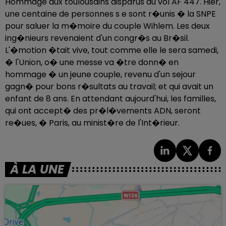
Hommage aux toulousains disparus du vol AF 447. Hier,
une centaine de personnes s e sont r�unis � la SNPE
pour saluer la m�moire du couple Wihlem. Les deux
ing�nieurs revenaient d'un congr�s au Br�sil.
L'�motion �tait vive, tout comme elle le sera samedi,
� l'Union, o� une messe va �tre donn� en
hommage � un jeune couple, revenu d'un sejour
gagn� pour bons r�sultats au travail; et qui avait un
enfant de 8 ans. En attendant aujourd'hui, les familles,
qui ont accept� des pr�l�vements ADN, seront
re�ues, � Paris, au minist�re de l'Int�rieur.
À LA UNE