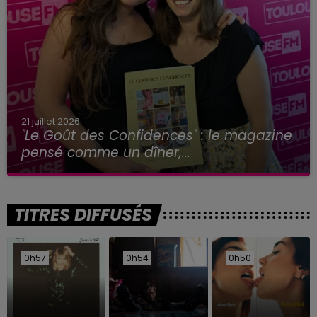
21 juillet 2026
"Le Goût des Confidences" : le magazine
pensé comme un dîner,...
TITRES DIFFUSÉS
0h57
0h57
0h54
0h54
0h50
0h50