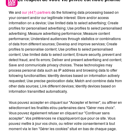
We and
our (447) partners
do the following data processing based on
your consent and/or our legitimate interest: Store and/or access
information on a device; Use limited data to select advertising; Create
profiles for personalised advertising; Use profiles to select personalised
advertising; Measure advertising performance; Measure content
performance; Understand audiences through statistics or combinations
of data from different sources; Develop and improve services; Create
profiles to personalise content; Use profiles to select personalised
content; Use limited data to select content; Ensure security, prevent and
22 juillet 2026
detect fraud, and fix errors; Deliver and present advertising and content;
Toulouse : circulation perturbée dans le
Save and communicate privacy choices. These technologies may
process personal data such as IP address and browsing data to offer
secteur François Verdier...
following functionalities: Identify devices based on information actively
requested; Use precise geolocation data; Match and combine data from
other data sources; Link different devices; Identify devices based on
information transmitted automatically.
Vous pouvez accepter en cliquant sur "Accepter et fermer", ou affiner en
sélectionnant les finalités et/ou partenaires dans "Gérer mes choix".
Vous pouvez également refuser en cliquant sur "Continuer sans
accepter". Vos préférences ne s'appliqueront que pour ce site. Vous
pouvez mettre à jour vos choix, ou retirer votre consentement à tout
moment via le lien "Gérer les cookies" situé en bas de chaque page.