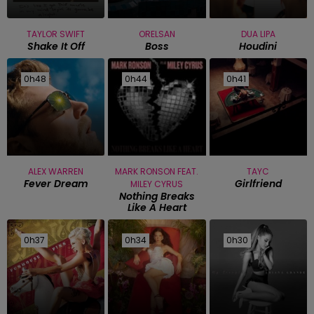
TAYLOR SWIFT
ORELSAN
DUA LIPA
Shake It Off
Boss
Houdini
0h48
0h48
0h44
0h44
0h41
0h41
ALEX WARREN
MARK RONSON FEAT.
TAYC
Fever Dream
Girlfriend
MILEY CYRUS
Nothing Breaks
Like A Heart
0h37
0h37
0h34
0h34
0h30
0h30