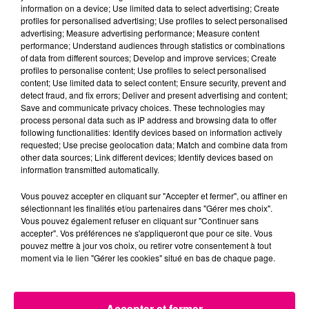
information on a device; Use limited data to select advertising; Create
profiles for personalised advertising; Use profiles to select personalised
advertising; Measure advertising performance; Measure content
22 juillet 2026
performance; Understand audiences through statistics or combinations
Toulouse : circulation perturbée dans le
of data from different sources; Develop and improve services; Create
secteur François Verdier...
profiles to personalise content; Use profiles to select personalised
content; Use limited data to select content; Ensure security, prevent and
detect fraud, and fix errors; Deliver and present advertising and content;
Save and communicate privacy choices. These technologies may
process personal data such as IP address and browsing data to offer
following functionalities: Identify devices based on information actively
requested; Use precise geolocation data; Match and combine data from
other data sources; Link different devices; Identify devices based on
information transmitted automatically.
Vous pouvez accepter en cliquant sur "Accepter et fermer", ou affiner en
sélectionnant les finalités et/ou partenaires dans "Gérer mes choix".
Vous pouvez également refuser en cliquant sur "Continuer sans
accepter". Vos préférences ne s'appliqueront que pour ce site. Vous
pouvez mettre à jour vos choix, ou retirer votre consentement à tout
moment via le lien "Gérer les cookies" situé en bas de chaque page.
Accepter et fermer