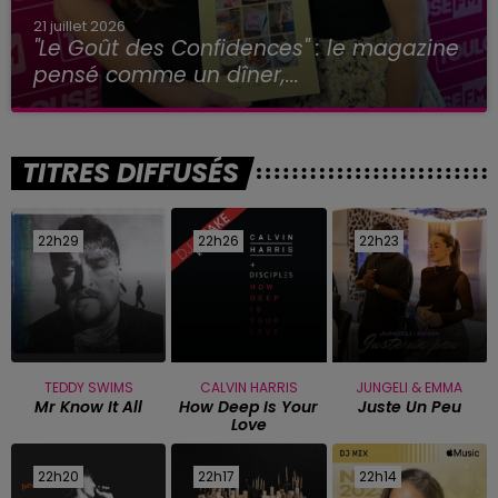
21 juillet 2026
"Le Goût des Confidences" : le magazine
pensé comme un dîner,...
TITRES DIFFUSÉS
22h29
22h29
22h26
22h26
22h23
22h23
TEDDY SWIMS
CALVIN HARRIS
JUNGELI & EMMA
Mr Know It All
How Deep Is Your
Juste Un Peu
Love
22h20
22h20
22h17
22h17
22h14
22h14