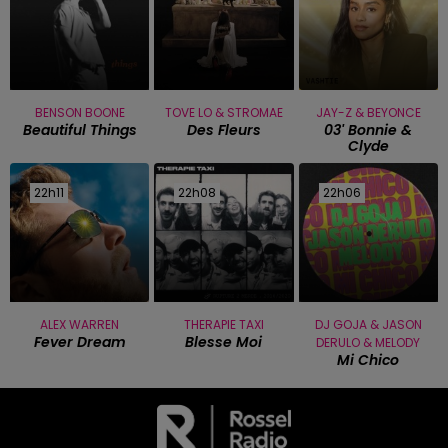
BENSON BOONE
TOVE LO & STROMAE
JAY-Z & BEYONCE
Beautiful Things
Des Fleurs
03' Bonnie &
Clyde
22h11
22h11
22h08
22h08
22h06
22h06
ALEX WARREN
THERAPIE TAXI
DJ GOJA & JASON
Fever Dream
Blesse Moi
DERULO & MELODY
Mi Chico