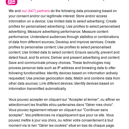
We and
our (447) partners
do the following data processing based on
your consent and/or our legitimate interest: Store and/or access
information on a device; Use limited data to select advertising; Create
profiles for personalised advertising; Use profiles to select personalised
advertising; Measure advertising performance; Measure content
performance; Understand audiences through statistics or combinations
of data from different sources; Develop and improve services; Create
22 juillet 2026
profiles to personalise content; Use profiles to select personalised
Toulouse : circulation perturbée dans le
content; Use limited data to select content; Ensure security, prevent and
secteur François Verdier...
detect fraud, and fix errors; Deliver and present advertising and content;
Save and communicate privacy choices. These technologies may
process personal data such as IP address and browsing data to offer
following functionalities: Identify devices based on information actively
requested; Use precise geolocation data; Match and combine data from
other data sources; Link different devices; Identify devices based on
information transmitted automatically.
Vous pouvez accepter en cliquant sur "Accepter et fermer", ou affiner en
sélectionnant les finalités et/ou partenaires dans "Gérer mes choix".
Vous pouvez également refuser en cliquant sur "Continuer sans
accepter". Vos préférences ne s'appliqueront que pour ce site. Vous
pouvez mettre à jour vos choix, ou retirer votre consentement à tout
moment via le lien "Gérer les cookies" situé en bas de chaque page.