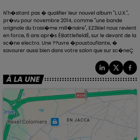
N'h�sitant pas � qualifier leur nouvel album "L.U.X.",
pr�vu pour novembre 2014, comme "une bande
originale du troisi�me mill�naire", EZ3kiel nous revient
en force, 6 ans apr�s ÈBattlefieldÈ, sur le devant de la
sc�ne electro. Une ??uvre �poustouflante, �
savourer aussi bien dans votre salon que sur sc�neÇ
À LA UNE