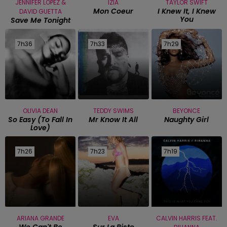
JENNIFER LOPEZ &
IZIA
TAYLOR SWIFT
Mon Coeur
I Knew It, I Knew
DAVID GUETTA
You
Save Me Tonight
7h36
7h36
7h33
7h33
7h29
7h29
OLIVIA DEAN
TEDDY SWIMS
BEYONCE
So Easy (to Fall In
Mr Know It All
Naughty Girl
Love)
7h26
7h26
7h23
7h23
7h19
7h19
ARIANA GRANDE
EVA
CALVIN HARRIS FEAT.