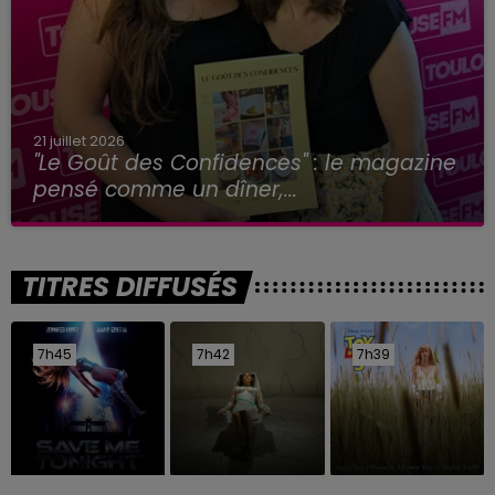
21 juillet 2026
"Le Goût des Confidences" : le magazine
pensé comme un dîner,...
TITRES DIFFUSÉS
7h45
7h45
7h42
7h42
7h39
7h39