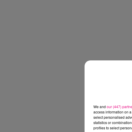
We and
our (447) partn
access information on a 
select personalised ad
statistics or combinatio
profiles to select person