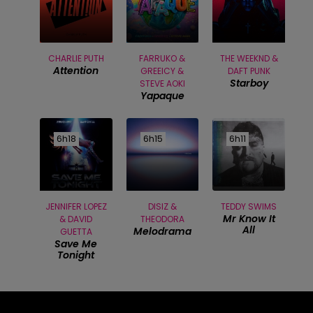
CHARLIE PUTH
FARRUKO &
THE WEEKND &
Attention
GREEICY &
DAFT PUNK
Starboy
STEVE AOKI
Yapaque
6h18
6h18
6h15
6h15
6h11
6h11
JENNIFER LOPEZ
DISIZ &
TEDDY SWIMS
Mr Know It
& DAVID
THEODORA
All
Melodrama
GUETTA
Save Me
Tonight