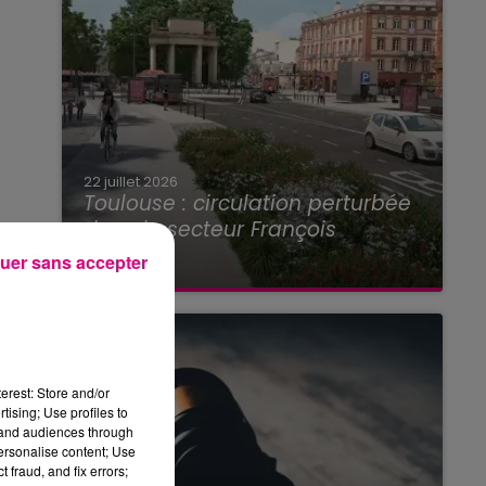
22 juillet 2026
Toulouse : circulation perturbée
dans le secteur François
Verdier...
uer sans accepter
erest: Store and/or
tising; Use profiles to
tand audiences through
personalise content; Use
 fraud, and fix errors;