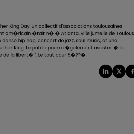
her King Day, un collectif d'associations toulousaines
ant am�ricain �tait n� � Atlanta, ville jumelle de Toulou
anse hip hop, concert de jazz, soul music, et une
Luther King. Le public pourra �galement assister � la
e de la libert� ". Le tout pour 5�??�.