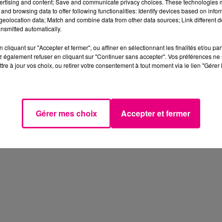
ertising and content; Save and communicate privacy choices. These technologies
and browsing data to offer following functionalities: Identify devices based on infor
eolocation data; Match and combine data from other data sources; Link different de
nsmitted automatically.
cliquant sur "Accepter et fermer", ou affiner en sélectionnant les finalités et/ou pa
 également refuser en cliquant sur "Continuer sans accepter". Vos préférences ne 
tre à jour vos choix, ou retirer votre consentement à tout moment via le lien "Gérer 
Gérer mes choix
Accepter et fermer