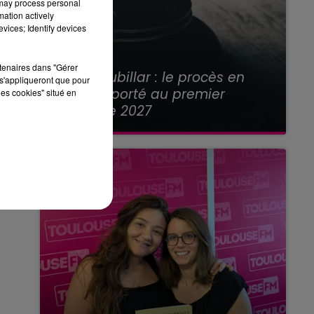
 may process personal
mation actively
vices; Identify devices
21 juillet 2026
rtenaires dans "Gérer
Affaire Jubillar : le procès en
s'appliqueront que pour
appel reporté au premier
les cookies" situé en
semestre 2027