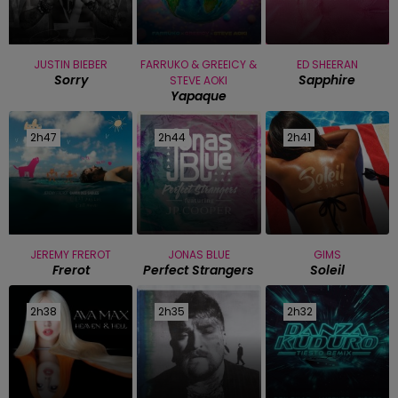
JUSTIN BIEBER
FARRUKO & GREEICY &
ED SHEERAN
Sorry
Sapphire
STEVE AOKI
Yapaque
2h47
2h47
2h44
2h44
2h41
2h41
JEREMY FREROT
JONAS BLUE
GIMS
Frerot
Perfect Strangers
Soleil
2h38
2h38
2h35
2h35
2h32
2h32