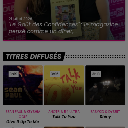
21 juillet 2026
"Le Goût des Confidences" : le magazine
pensé comme un dîner,...
TITRES DIFFUSÉS
3h19
3h19
3h16
3h16
3h13
3h13
SEAN PAUL & KEYSHIA
ANOTR & 54 ULTRA
EASYKID & DYSBIT
Talk To You
Shiny
COLE
Give It Up To Me