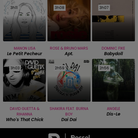
3h11
3h11
3h08
3h08
3h07
3h07
MANON LISA
ROSE & BRUNO MARS
DOMINIC FIKE
Le Petit Pecheur
Apt.
Babydoll
3h03
3h03
2h59
2h59
2h56
2h56
DAVID GUETTA &
SHAKIRA FEAT. BURNA
ANGELE
Dis-Le
RIHANNA
BOY
Who's That Chick
Dai Dai