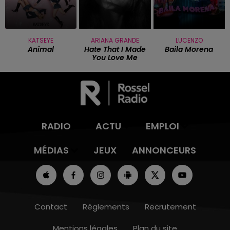
KATSEYE
ARIANA GRANDE
LUCENZO
Animal
Hate That I Made
Baila Morena
You Love Me
RADIO
ACTU
EMPLOI
MÉDIAS
JEUX
ANNONCEURS
Contact
Règlements
Recrutement
Mentions légales
Plan du site