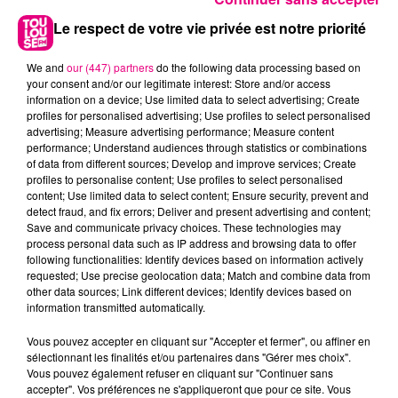
Le respect de votre vie privée est notre priorité
We and
our (447) partners
do the following data processing based on
your consent and/or our legitimate interest: Store and/or access
information on a device; Use limited data to select advertising; Create
profiles for personalised advertising; Use profiles to select personalised
advertising; Measure advertising performance; Measure content
performance; Understand audiences through statistics or combinations
of data from different sources; Develop and improve services; Create
profiles to personalise content; Use profiles to select personalised
content; Use limited data to select content; Ensure security, prevent and
detect fraud, and fix errors; Deliver and present advertising and content;
22 juillet 2026
Toulouse : circulation perturbée dans le
Save and communicate privacy choices. These technologies may
process personal data such as IP address and browsing data to offer
secteur François Verdier...
following functionalities: Identify devices based on information actively
requested; Use precise geolocation data; Match and combine data from
other data sources; Link different devices; Identify devices based on
information transmitted automatically.
Vous pouvez accepter en cliquant sur "Accepter et fermer", ou affiner en
sélectionnant les finalités et/ou partenaires dans "Gérer mes choix".
Vous pouvez également refuser en cliquant sur "Continuer sans
accepter". Vos préférences ne s'appliqueront que pour ce site. Vous