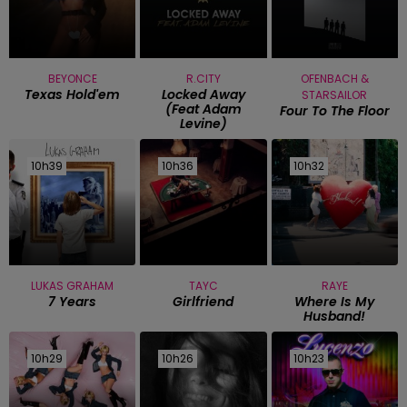
BEYONCE
R.CITY
OFENBACH &
Texas Hold'em
Locked Away
STARSAILOR
(feat Adam
Four To The Floor
Levine)
10h39
10h39
10h36
10h36
10h32
10h32
LUKAS GRAHAM
TAYC
RAYE
7 Years
Girlfriend
Where Is My
Husband!
10h29
10h29
10h26
10h26
10h23
10h23