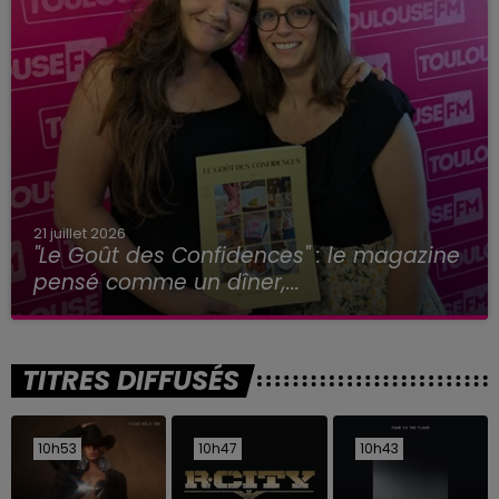
21 juillet 2026
"Le Goût des Confidences" : le magazine
pensé comme un dîner,...
TITRES DIFFUSÉS
10h53
10h53
10h47
10h47
10h43
10h43