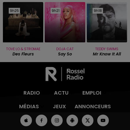
9h25
9h25
9h21
9h21
9h18
9h18
TOVE LO & STROMAE
DOJA CAT
TEDDY SWIMS
Des Fleurs
Say So
Mr Know It All
RADIO
ACTU
EMPLOI
MÉDIAS
JEUX
ANNONCEURS