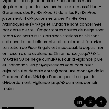
Vigilance orange pour pluies-inondations mais
�galement pour les avalanches sur le massif Haut-
Garonnais des Pyr�n�es. Et dans les Pyr�n�es
justement, 4 d�partements des Pyr�n�es-
Atlantiques � l'Ari�ge et l'Andorre sont concern�s
par cette alerte. D'importantes chutes de neige sont
tomb�es cette nuit. Certaines stations de ski sont
soit ouverte partiellement, soit totalement ferm�e.
La station de Piau-Engaly est inaccessible depuis hier
en raison d'une avalanche. On annonce jusqu??� 2
m�tres 50 de neige cumul�e. Pour la vigilance pluie
et inondation, les pr�cipitations vont continuer
aujourd'hui et demain entra�nant une mont�e de la
Garonne. Selon M�t�o France, pas de risque de
d�bordement. Vigilance jusqu'� au moins demain
matin.