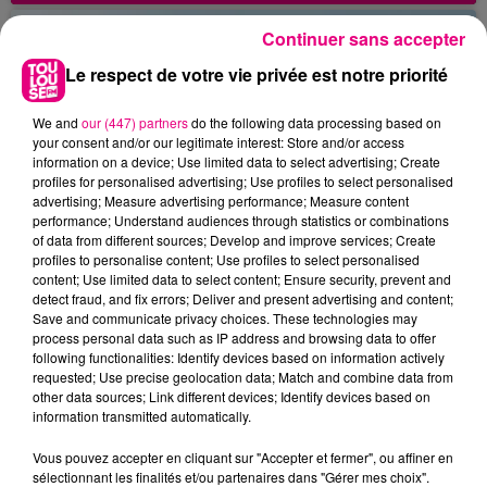
Continuer sans accepter
Le respect de votre vie privée est notre priorité
We and
our (447) partners
do the following data processing based on
your consent and/or our legitimate interest: Store and/or access
information on a device; Use limited data to select advertising; Create
profiles for personalised advertising; Use profiles to select personalised
advertising; Measure advertising performance; Measure content
performance; Understand audiences through statistics or combinations
of data from different sources; Develop and improve services; Create
profiles to personalise content; Use profiles to select personalised
content; Use limited data to select content; Ensure security, prevent and
detect fraud, and fix errors; Deliver and present advertising and content;
Save and communicate privacy choices. These technologies may
process personal data such as IP address and browsing data to offer
following functionalities: Identify devices based on information actively
requested; Use precise geolocation data; Match and combine data from
22 juillet 2026
other data sources; Link different devices; Identify devices based on
Toulouse : circulation perturbée dans le
information transmitted automatically.
secteur François Verdier...
Vous pouvez accepter en cliquant sur "Accepter et fermer", ou affiner en
sélectionnant les finalités et/ou partenaires dans "Gérer mes choix".