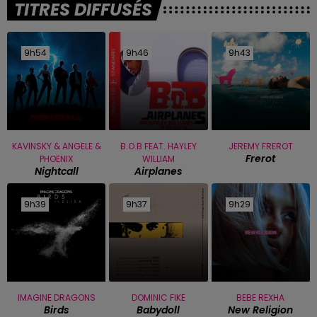
TITRES DIFFUSÉS
9h54
9h54
9h46
9h46
9h43
9h43
KAVINSKY & ANGELE &
B.O.B FEAT. HAYLEY
JEREMY FREROT
Frerot
PHOENIX
WILLIAM
Nightcall
Airplanes
9h39
9h39
9h37
9h37
9h29
9h29
IMAGINE DRAGONS
DOMINIC FIKE
BEBE REXHA
Birds
Babydoll
New Religion