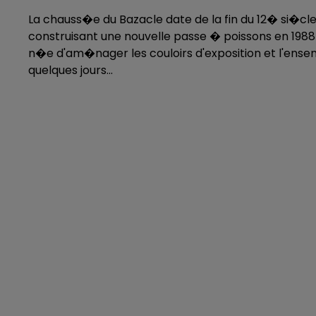
La chauss�e du Bazacle date de la fin du 12� si�cl
construisant une nouvelle passe � poissons en 1988
n�e d'am�nager les couloirs d'exposition et l'ense
quelques jours...