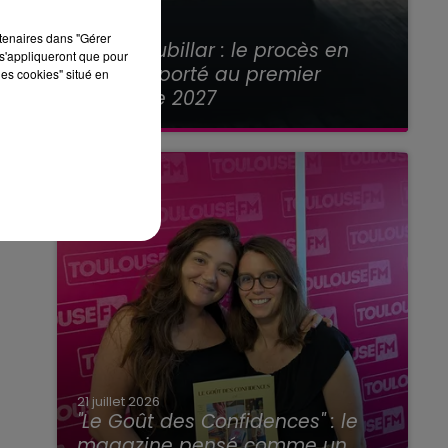
21 juillet 2026
rtenaires dans "Gérer
Affaire Jubillar : le procès en
s'appliqueront que pour
appel reporté au premier
les cookies" situé en
semestre 2027
21 juillet 2026
"Le Goût des Confidences" : le
magazine pensé comme un