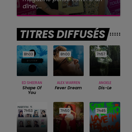
dîner,...
TITRES DIFFUSÉS
8h03
8h03
8h00
8h00
7h57
7h57
ED SHEERAN
ALEX WARREN
ANGELE
Shape Of
Fever Dream
Dis-Le
You
7h53
7h53
7h50
7h50
7h45
7h45