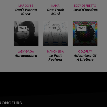
MAROON 5
NAÏKA
EDDY DE PRETTO
Don't Wanna
One Track
Love'n'tendresse
Know
Mind
7h41
7h41
7h39
7h39
7h35
7h35
LADY GAGA
MANON LISA
COLDPLAY
Abracadabra
Le Petit
Adventure Of
Pecheur
A Lifetime
NONCEURS