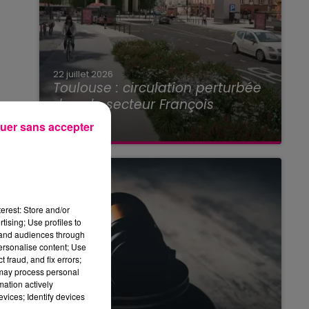
22 juillet 2026
Toulouse : circulation perturbée
dans le secteur François
Verdier...
uer sans accepter
erest: Store and/or
tising; Use profiles to
tand audiences through
personalise content; Use
 fraud, and fix errors;
 may process personal
mation actively
vices; Identify devices