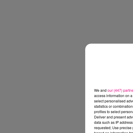
We and
our (447) partn
access information on a 
select personalised ad
statistics or combinatio
profiles to select person
Deliver and present adv
data such as IP address 
requested; Use precise g
based on information tra