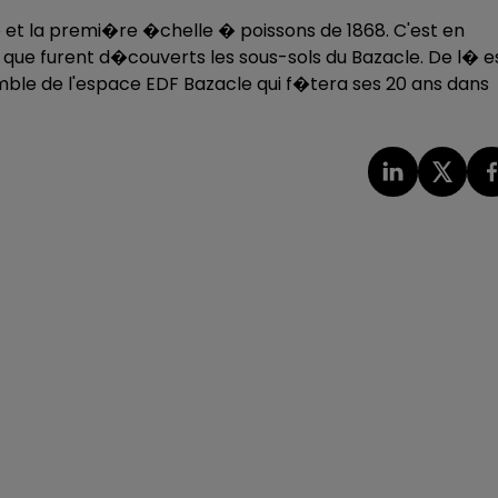
e et la premi�re �chelle � poissons de 1868. C'est en
 que furent d�couverts les sous-sols du Bazacle. De l� e
mble de l'espace EDF Bazacle qui f�tera ses 20 ans dans