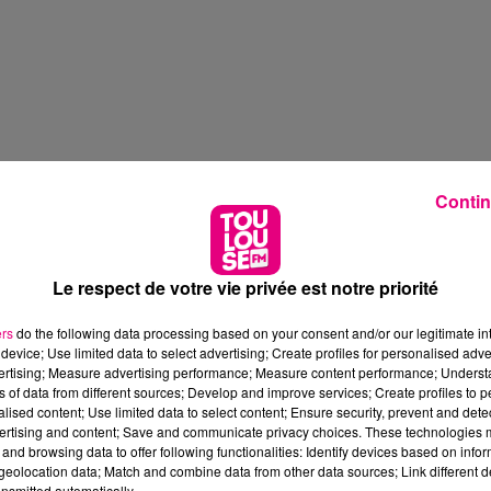
Contin
Le respect de votre vie privée est notre priorité
ers
do the following data processing based on your consent and/or our legitimate int
device; Use limited data to select advertising; Create profiles for personalised adver
vertising; Measure advertising performance; Measure content performance; Unders
ns of data from different sources; Develop and improve services; Create profiles to 
alised content; Use limited data to select content; Ensure security, prevent and detect
ertising and content; Save and communicate privacy choices. These technologies
and browsing data to offer following functionalities: Identify devices based on infor
eolocation data; Match and combine data from other data sources; Link different de
nsmitted automatically.