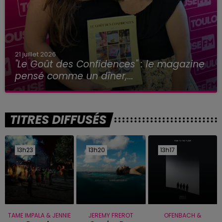
21 juillet 2026
"Le Goût des Confidences" : le magazine
pensé comme un dîner,...
TITRES DIFFUSÉS
13h23
13h23
13h20
13h20
13h17
13h17
TAME IMPALA & JENNIE
JEREMY FREROT
OFENBACH &