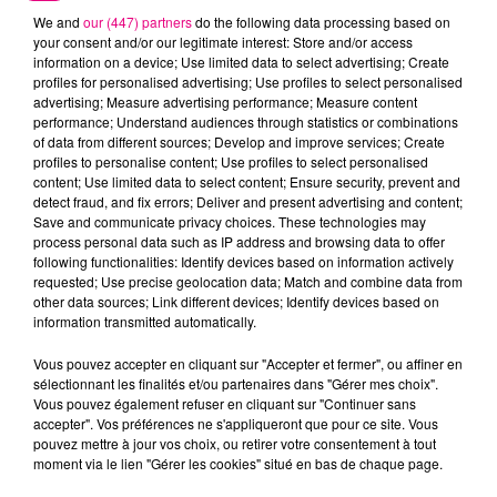
We and
our (447) partners
do the following data processing based on
your consent and/or our legitimate interest: Store and/or access
information on a device; Use limited data to select advertising; Create
profiles for personalised advertising; Use profiles to select personalised
advertising; Measure advertising performance; Measure content
performance; Understand audiences through statistics or combinations
of data from different sources; Develop and improve services; Create
22 juillet 2026
profiles to personalise content; Use profiles to select personalised
Toulouse : circulation perturbée dans le
content; Use limited data to select content; Ensure security, prevent and
secteur François Verdier...
detect fraud, and fix errors; Deliver and present advertising and content;
Save and communicate privacy choices. These technologies may
process personal data such as IP address and browsing data to offer
following functionalities: Identify devices based on information actively
requested; Use precise geolocation data; Match and combine data from
other data sources; Link different devices; Identify devices based on
information transmitted automatically.
Vous pouvez accepter en cliquant sur "Accepter et fermer", ou affiner en
sélectionnant les finalités et/ou partenaires dans "Gérer mes choix".
Vous pouvez également refuser en cliquant sur "Continuer sans
accepter". Vos préférences ne s'appliqueront que pour ce site. Vous
pouvez mettre à jour vos choix, ou retirer votre consentement à tout
moment via le lien "Gérer les cookies" situé en bas de chaque page.