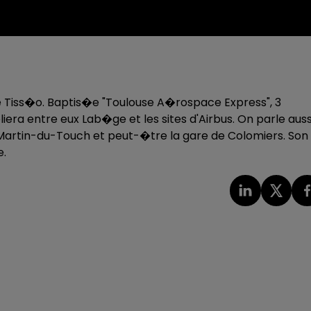
l de Tiss�o. Baptis�e "Toulouse A�rospace Express", 3
liera entre eux Lab�ge et les sites d'Airbus. On parle auss
-Martin-du-Touch et peut-�tre la gare de Colomiers. Son
�e.