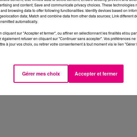
ertising and content; Save and communicate privacy choices. These technologies
and browsing data to offer following functionalities: Identify devices based on infor
eolocation data; Match and combine data from other data sources; Link different de
nsmitted automatically.
cliquant sur "Accepter et fermer", ou affiner en sélectionnant les finalités et/ou pa
 également refuser en cliquant sur "Continuer sans accepter". Vos préférences ne 
tre à jour vos choix, ou retirer votre consentement à tout moment via le lien "Gérer 
Gérer mes choix
Accepter et fermer