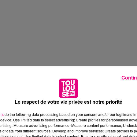
Contin
Le respect de votre vie privée est notre priorité
ers
do the following data processing based on your consent and/or our legitimate int
device; Use limited data to select advertising; Create profiles for personalised adver
vertising; Measure advertising performance; Measure content performance; Unders
ns of data from different sources; Develop and improve services; Create profiles to 
alised content; Use limited data to select content; Ensure security, prevent and detect