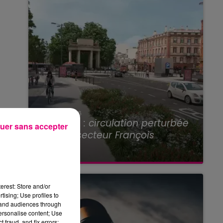
22 juillet 2026
Toulouse : circulation perturbée
uer sans accepter
dans le secteur François
Verdier...
erest: Store and/or
tising; Use profiles to
tand audiences through
personalise content; Use
 fraud, and fix errors;