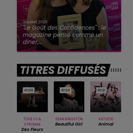
21 juillet 2026
"Le Goût des Confidences" : le
magazine pensé comme un
dîner,...
TITRES DIFFUSÉS
4h38
4h38
4h34
4h34
4h31
4h31
TOVE LO &
SEAN KINGSTON
KATSEYE
Beautiful Girl
Animal
STROMAE
Des Fleurs