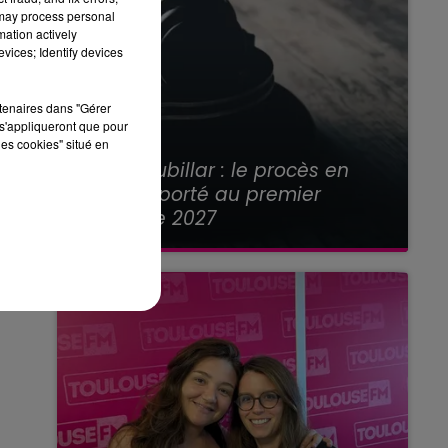
 may process personal
mation actively
vices; Identify devices
rtenaires dans "Gérer
s'appliqueront que pour
les cookies" situé en
21 juillet 2026
Affaire Jubillar : le procès en
appel reporté au premier
semestre 2027