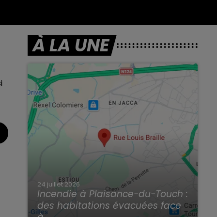
À LA UNE
i
24 juillet 2026
Incendie à Plaisance-du-Touch :
des habitations évacuées face