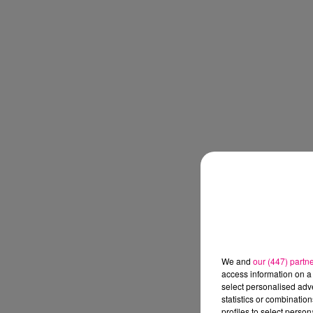
We and
our (447) partn
access information on a 
select personalised ad
statistics or combinatio
profiles to select person