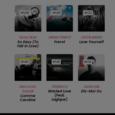
4h28
4h28
4h26
4h26
4h22
4h22
OLIVIA DEAN
JEREMY FREROT
JUSTIN BIEBER
So Easy (to
Frerot
Love Yourself
Fall In Love)
4h18
4h18
4h16
4h16
4h13
4h13
ZAHO & MC
OFENBACH
JULIEN LIEB
Wasted Love
Dis-Moi Ou
SOLAAR
(feat.
Comme
Lagique)
Caroline