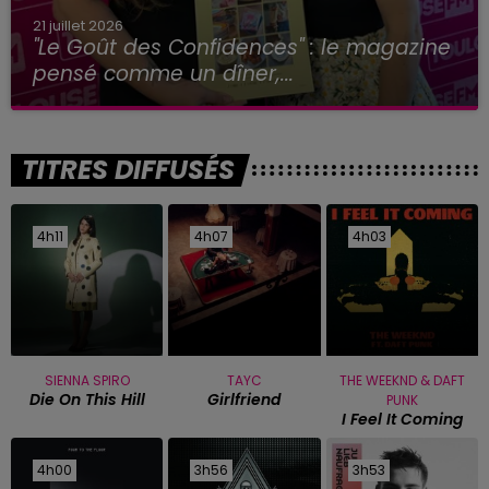
21 juillet 2026
"Le Goût des Confidences" : le magazine
pensé comme un dîner,...
TITRES DIFFUSÉS
4h11
4h11
4h07
4h07
4h03
4h03
SIENNA SPIRO
TAYC
THE WEEKND & DAFT
Die On This Hill
Girlfriend
PUNK
I Feel It Coming
4h00
4h00
3h56
3h56
3h53
3h53