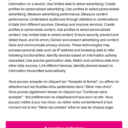
information on a device; Use limited data to select advertising; Create
profiles for personalised advertising; Use profiles to select personalised
advertising; Measure advertising performance; Measure content
22 juillet 2026
performance; Understand audiences through statistics or combinations
Toulouse : circulation perturbée dans le
of data from different sources; Develop and improve services; Create
secteur François Verdier...
profiles to personalise content; Use profiles to select personalised
content; Use limited data to select content; Ensure security, prevent and
detect fraud, and fix errors; Deliver and present advertising and content;
Save and communicate privacy choices. These technologies may
process personal data such as IP address and browsing data to offer
following functionalities: Identify devices based on information actively
requested; Use precise geolocation data; Match and combine data from
other data sources; Link different devices; Identify devices based on
information transmitted automatically.
Vous pouvez accepter en cliquant sur "Accepter et fermer", ou affiner en
sélectionnant les finalités et/ou partenaires dans "Gérer mes choix".
Vous pouvez également refuser en cliquant sur "Continuer sans
accepter". Vos préférences ne s'appliqueront que pour ce site. Vous
pouvez mettre à jour vos choix, ou retirer votre consentement à tout
moment via le lien "Gérer les cookies" situé en bas de chaque page.