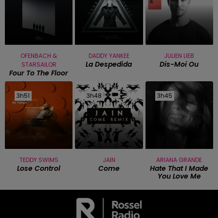
OFENBACH &
DADDY YANKEE
JULIEN LIEB
La Despedida
Dis-Moi Ou
STARSAILOR
Four To The Floor
3h51
3h51
3h48
3h48
3h45
3h45
TEDDY SWIMS
JAIN
ARIANA GRANDE
Lose Control
Come
Hate That I Made
You Love Me